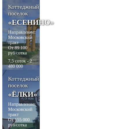
150 000
Коттеджный
рублей
поселок
6,4 соток - 2
150 000
«ЕСЕНИНО»
рублей
6,4 соток - 2
Направление:
150 000
Московский
рублей
тракт
От 89 100
руб/сотка
7,5 соток - 2
480 000
рублей
7,5 соток - 2
Коттеджный
480 000
поселок
рублей
7,5 соток - 2
«ЁЛКИ»
480 000
рублей
Направление:
Московский
тракт
От 155 000
руб/сотка