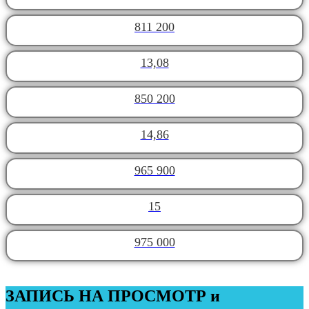
811 200
13,08
850 200
14,86
965 900
15
975 000
ЗАПИСЬ НА ПРОСМОТР и