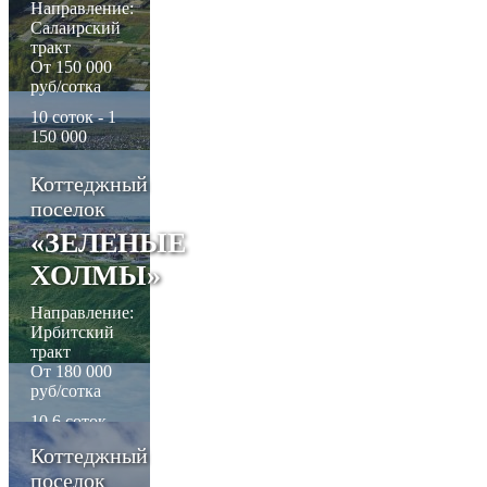
Направление:
2 500 000
Салаирский
рублей
тракт
От 150 000
руб/сотка
10 соток - 1
150 000
рублей
8 соток - 1
Коттеджный
240 000
поселок
рублей
10 соток - 1
«ЗЕЛЕНЫЕ
280 000
ХОЛМЫ»
рублей
Направление:
Ирбитский
тракт
От 180 000
руб/сотка
10,6 соток -
2 900 000
Коттеджный
рублей
поселок
10,6 соток -