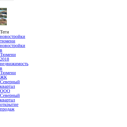
Теги
новостройки
тюмени
новостройки
в
Тюмени
2018
недвижимость
в
Тюмени
ЖК
Северный
квартал
ООО
Северный
квартал
открытие
продаж