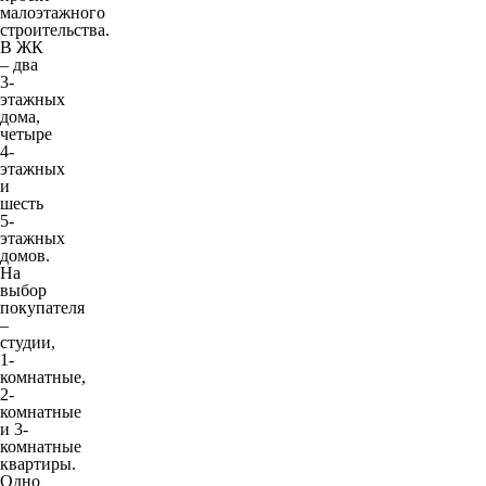
малоэтажного
строительства.
В ЖК
– два
3-
этажных
дома,
четыре
4-
этажных
и
шесть
5-
этажных
домов.
На
выбор
покупателя
–
студии,
1-
комнатные,
2-
комнатные
и 3-
комнатные
квартиры.
Одно