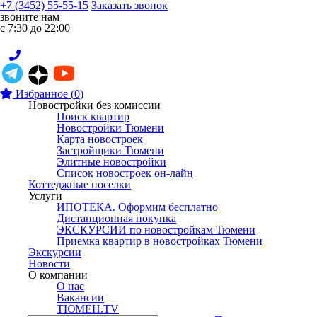
+7 (3452) 55-55-15
Заказать звонок
звоните нам
с 7:30 до 22:00
Избранное
(
0
)
Новостройки без комиссии
Поиск квартир
Новостройки Тюмени
Карта новостроек
Застройщики Тюмени
Элитные новостройки
Список новостроек он-лайн
Коттеджные поселки
Услуги
ИПОТЕКА. Оформим бесплатно
Дистанционная покупка
ЭКСКУРСИИ по новостройкам Тюмени
Приемка квартир в новостройках Тюмени
Экскурсии
Новости
О компании
О нас
Вакансии
ТЮМЕН.TV