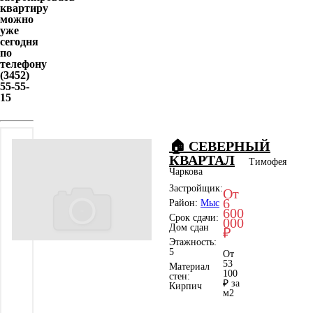
квартиру
можно
уже
сегодня
по
телефону
(3452)
55-55-
15
🏠 СЕВЕРНЫЙ
КВАРТАЛ
Тимофея
Чаркова
Застройщик:
От
6
Район:
Мыс
600
Срок сдачи:
000
Дом сдан
₽
Этажность:
5
От
53
Материал
100
стен:
₽ за
Кирпич
м
2