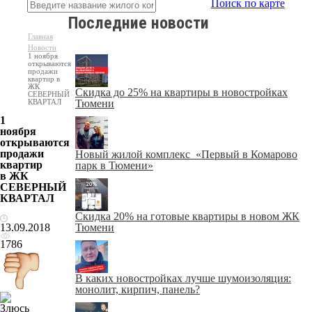
Поиск по карте
Последние новости
Главная
Новости
1 ноября
открываются
продажи
квартир в
ЖК
Скидка до 25% на квартиры в новостройках
СЕВЕРНЫЙ
КВАРТАЛ
Тюмени
1
ноября
открываются
продажи
Новый жилой комплекс «Первый в Комарово
квартир
парк в Тюмени»
в ЖК
СЕВЕРНЫЙ
КВАРТАЛ
Скидка 20% на готовые квартиры в новом ЖК
13.09.2018
Тюмени
1786
В каких новостройках лучше шумоизоляция:
монолит, кирпич, панель?