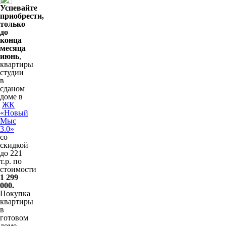
Успевайте
приобрести,
только
до
конца
месяца
июнь
,
квартиры
студии
в
сданом
доме в
ЖК
«Новый
Мыс
3.0»
со
скидкой
до 221
т.р. по
стоимости
1 299
000.
Покупка
квартиры
в
готовом
доме –