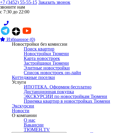
+7 (3452) 55-55-15
Заказать звонок
звоните нам
с 7:30 до 22:00
Избранное
(
0
)
Новостройки без комиссии
Поиск квартир
Новостройки Тюмени
Карта новостроек
Застройщики Тюмени
Элитные новостройки
Список новостроек он-лайн
Коттеджные поселки
Услуги
ИПОТЕКА. Оформим бесплатно
Дистанционная покупка
ЭКСКУРСИИ по новостройкам Тюмени
Приемка квартир в новостройках Тюмени
Экскурсии
Новости
О компании
О нас
Вакансии
ТЮМЕН.TV