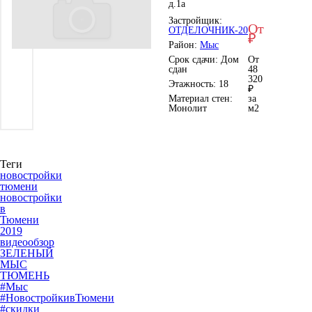
д.1а
Застройщик:
От
ОТДЕЛОЧНИК-20
₽
Район:
Мыс
Срок сдачи: Дом
От
сдан
48
320
Этажность: 18
₽
Материал стен:
за
Монолит
м
2
Теги
новостройки
тюмени
новостройки
в
Тюмени
2019
видеообзор
ЗЕЛЕНЫЙ
МЫС
ТЮМЕНЬ
#Мыс
#НовостройкивТюмени
#скидки