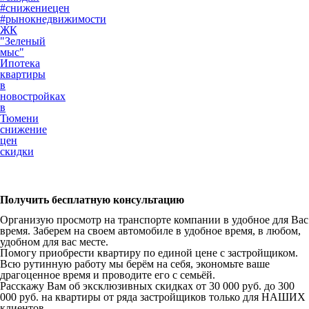
#снижениецен
#рынокнедвижимости
ЖК
"Зеленый
мыс"
Ипотека
квартиры
в
новостройках
в
Тюмени
снижение
цен
скидки
Получить бесплатную консультацию
Организую просмотр на транспорте компании в удобное для Вас
время. Заберем на своем автомобиле в удобное время, в любом,
удобном для вас месте.
Помогу приобрести квартиру по единой цене с застройщиком.
Всю рутинную работу мы берём на себя, экономьте ваше
драгоценное время и проводите его с семьёй.
Расскажу Вам об эксклюзивных скидках от 30 000 руб. до 300
000 руб. на квартиры от ряда застройщиков только для НАШИХ
клиентов.