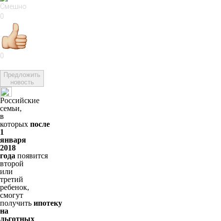
0
0
Предложить
новость
Российские
семьи,
в
которых
после
1
января
2018
года
появится
второй
или
третий
ребенок,
смогут
получить
ипотеку
на
льготных