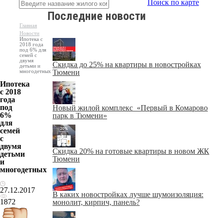
Поиск по карте
Последние новости
Главная
Новости
Ипотека с
2018 года
под 6% для
семей с
двумя
Скидка до 25% на квартиры в новостройках
детьми и
многодетных
Тюмени
Ипотека
с 2018
года
под
Новый жилой комплекс «Первый в Комарово
6%
парк в Тюмени»
для
семей
с
двумя
Скидка 20% на готовые квартиры в новом ЖК
детьми
Тюмени
и
многодетных
27.12.2017
В каких новостройках лучше шумоизоляция:
1872
монолит, кирпич, панель?