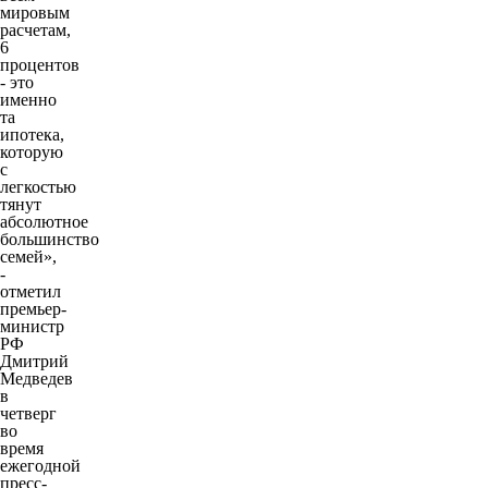
мировым
расчетам,
6
процентов
- это
именно
та
ипотека,
которую
с
легкостью
тянут
абсолютное
большинство
семей»,
-
отметил
премьер-
министр
РФ
Дмитрий
Медведев
в
четверг
во
время
ежегодной
пресс-