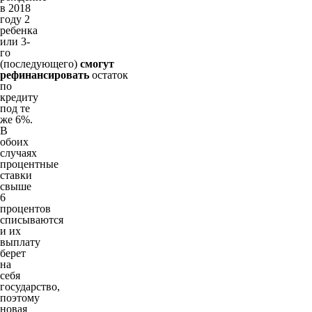
в 2018
году 2
ребенка
или 3-
го
(последующего)
смогут
рефинансировать
остаток
по
кредиту
под те
же 6%.
В
обоих
случаях
процентные
ставки
свыше
6
процентов
списываются
и их
выплату
берет
на
себя
государство,
поэтому
новая