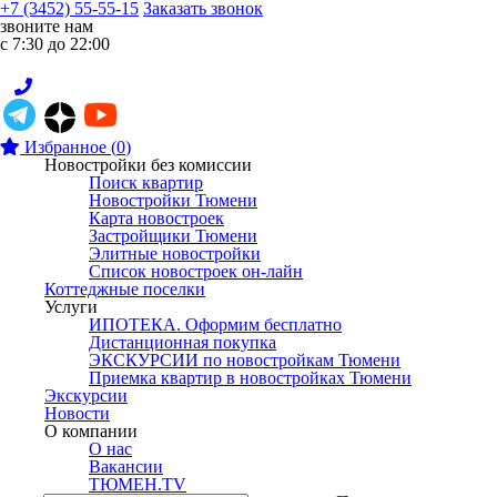
+7 (3452) 55-55-15
Заказать звонок
звоните нам
с 7:30 до 22:00
Избранное
(
0
)
Новостройки без комиссии
Поиск квартир
Новостройки Тюмени
Карта новостроек
Застройщики Тюмени
Элитные новостройки
Список новостроек он-лайн
Коттеджные поселки
Услуги
ИПОТЕКА. Оформим бесплатно
Дистанционная покупка
ЭКСКУРСИИ по новостройкам Тюмени
Приемка квартир в новостройках Тюмени
Экскурсии
Новости
О компании
О нас
Вакансии
ТЮМЕН.TV