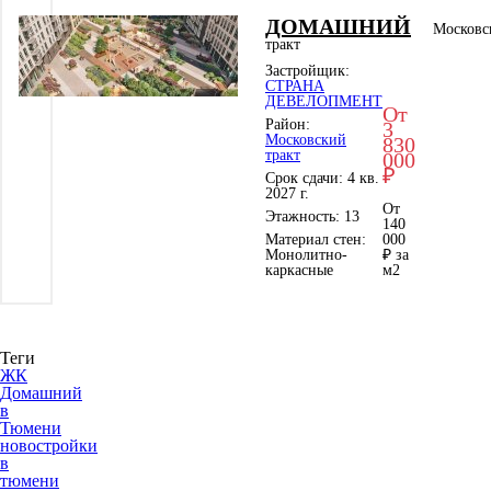
ДОМАШНИЙ
Московс
тракт
Застройщик:
СТРАНА
ДЕВЕЛОПМЕНТ
От
Район:
3
Московский
830
тракт
000
₽
Срок сдачи: 4 кв.
2027 г.
От
Этажность: 13
140
Материал стен:
000
Монолитно-
₽ за
каркасные
м
2
Теги
ЖК
Домашний
в
Тюмени
новостройки
в
тюмени