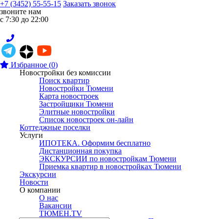
+7 (3452) 55-55-15
Заказать звонок
звоните нам
с 7:30 до 22:00
Избранное
(
0
)
Новостройки без комиссии
Поиск квартир
Новостройки Тюмени
Карта новостроек
Застройщики Тюмени
Элитные новостройки
Список новостроек он-лайн
Коттеджные поселки
Услуги
ИПОТЕКА. Оформим бесплатно
Дистанционная покупка
ЭКСКУРСИИ по новостройкам Тюмени
Приемка квартир в новостройках Тюмени
Экскурсии
Новости
О компании
О нас
Вакансии
ТЮМЕН.TV