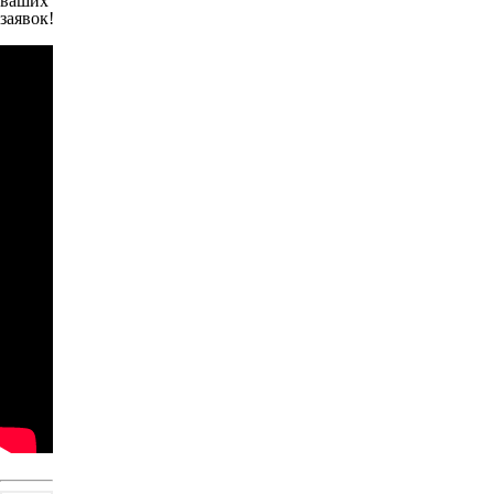
ваших
заявок!