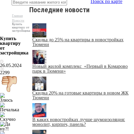
Поиск по карте
Последние новости
Главная
Новости
Купить
квартиру от
застройщика
Купить
Скидка до 25% на квартиры в новостройках
квартиру
Тюмени
от
застройщика
26.05.2024
Новый жилой комплекс «Первый в Комарово
парк в Тюмени»
2299
Скидка 20% на готовые квартиры в новом ЖК
Тюмени
В каких новостройках лучше шумоизоляция:
монолит, кирпич, панель?