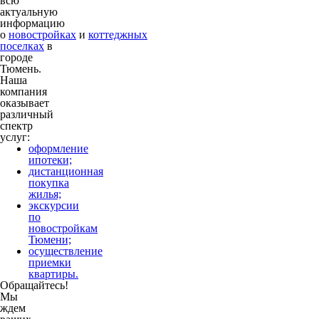
всю
актуальную
информацию
о
новостройках
и
коттеджных
поселках
в
городе
Тюмень.
Наша
компания
оказывает
различный
спектр
услуг:
оформление
ипотеки;
дистанционная
покупка
жилья;
экскурсии
по
новостройкам
Тюмени;
осуществление
приемки
квартиры.
Обращайтесь!
Мы
ждем