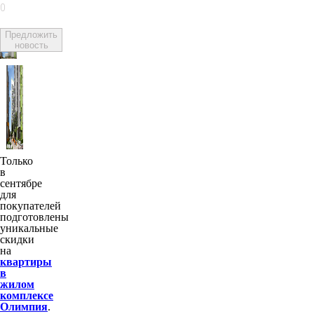
0
Предложить
новость
Только
в
сентябре
для
покупателей
подготовлены
уникальные
скидки
на
квартиры
в
жилом
комплексе
Олимпия
.