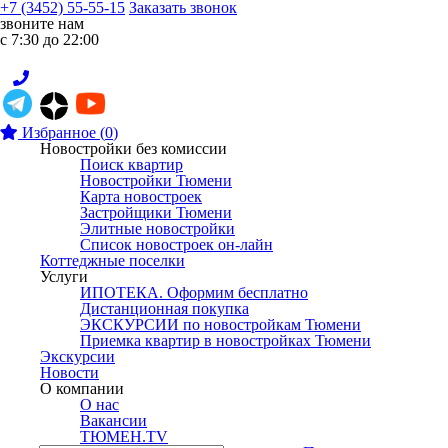
+7 (3452) 55-55-15
Заказать звонок
звоните нам
с 7:30 до 22:00
Избранное
(
0
)
Новостройки без комиссии
Поиск квартир
Новостройки Тюмени
Карта новостроек
Застройщики Тюмени
Элитные новостройки
Список новостроек он-лайн
Коттеджные поселки
Услуги
ИПОТЕКА. Оформим бесплатно
Дистанционная покупка
ЭКСКУРСИИ по новостройкам Тюмени
Приемка квартир в новостройках Тюмени
Экскурсии
Новости
О компании
О нас
Вакансии
ТЮМЕН.TV