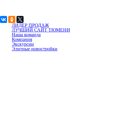
ЛИДЕР ПРОДАЖ
ЛУЧШИЙ САЙТ ТЮМЕНИ
Наша команда
Компания
Экскурсии
Элитные новостройки
Ремонт квартир
Квартиры от подрядчиков
Росфинмониторинг
Вакансии
Наклейка
РЕКЛАМА
Многоканальный телефон:
+7 (3452) 55-55-15
Адрес:
г. Тюмень, ул. Полевая, д. 25
Ждем звонка с 8:00 до 21:00
Посетите наш новый сайт про
Новостройки в Тюмени
Сайт носит исключительно информационный
характер, и ни при каких условиях не является
публичной офертой, определяемой положениями
пункта 2 статьи 437 Гражданского кодекса
Российской Федерации. Застройщики имеют право