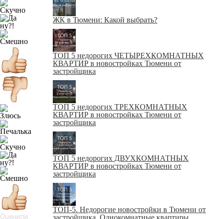
ЖК в Тюмени: Какой выбрать?
ТОП 5 недорогих ЧЕТЫРЕХКОМНАТНЫХ
КВАРТИР в новостройках Тюмени от
застройщика
ТОП 5 недорогих ТРЕХКОМНАТНЫХ
КВАРТИР в новостройках Тюмени от
застройщика
ТОП 5 недорогих ДВУХКОМНАТНЫХ
КВАРТИР в новостройках Тюмени от
застройщика
ТОП-5. Недорогие новостройки в Тюмени от
Оценили
застройщика. Однокомнатные квартиры