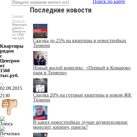
Поиск по карте
Последние новости
Главная
Новости
Квартиры
рядом с
Центром
от 1560
тыс.руб.
Скидка до 25% на квартиры в новостройках
Тюмени
Квартиры
рядом
с
Центром
от
Новый жилой комплекс «Первый в Комарово
1560
парк в Тюмени»
тыс.руб.
02.09.2015
Скидка 20% на готовые квартиры в новом ЖК
2130
Тюмени
В каких новостройках лучше шумоизоляция:
монолит, кирпич, панель?