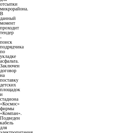
отсыпки
микрорайона.
В
данный
момент
проходит
тендер
-
поиск
подрядчика
по
укладке
асфальта.
Заключен
договор
на
поставку
детских
площадок
и
стадиона
«Космос»
фирмы
«Компан».
Подведен
кабель
для
электропитания