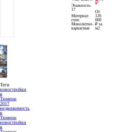
₽
Этажность:
17
От
Материал
126
стен:
000
Монолитно-
₽ за
каркасные
м
2
Теги
новостройки
в
Тюмени
2017
недвижимость
в
Тюмени
новостройки
в
Тюмени