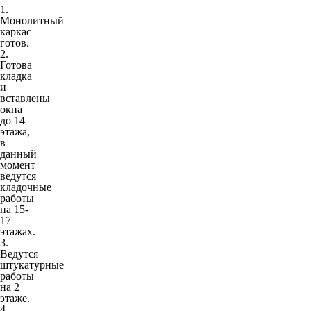
1.
Монолитный
каркас
готов.
2.
Готова
кладка
и
вставлены
окна
до 14
этажа,
в
данный
момент
ведутся
кладочные
работы
на 15-
17
этажах.
3.
Ведутся
штукатурные
работы
на 2
этаже.
4.