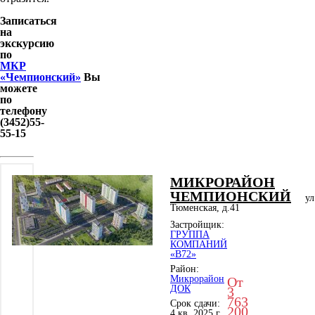
Записаться
на
экскурсию
по
МКР
«Чемпионский»
Вы
можете
по
телефону
(3452)55-
55-15
МИКРОРАЙОН
ЧЕМПИОНСКИЙ
ул
Тюменская, д.41
Застройщик:
ГРУППА
КОМПАНИЙ
«В72»
Район:
Микрорайон
От
ДОК
3
763
Срок сдачи:
200
4 кв. 2025 г.