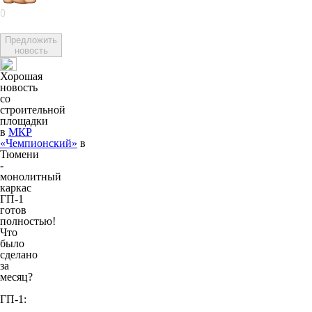
0
Предложить
новость
Хорошая
новость
со
строительной
площадки
в
МКР
«Чемпионский»
в
Тюмени
-
монолитный
каркас
ГП-1
готов
полностью!
Что
было
сделано
за
месяц?
ГП-1: