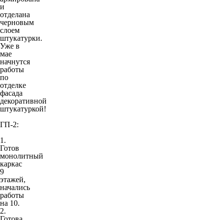
и
отделана
черновым
слоем
штукатурки.
Уже в
мае
начнутся
работы
по
отделке
фасада
декоративной
штукатуркой!
ГП-2:
1.
Готов
монолитный
каркас
9
этажей,
начались
работы
на 10.
2.
Готова