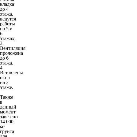
кладка
до 4
этажа,
ведутся
работы
на 5 и
6
этажах.
3.
Вентиляция
проложена
до 6
этажа.
4.
Вставлены
окна
на 2
этаже.
Также
в
данный
момент
завезено
14 000
м³
грунта
для