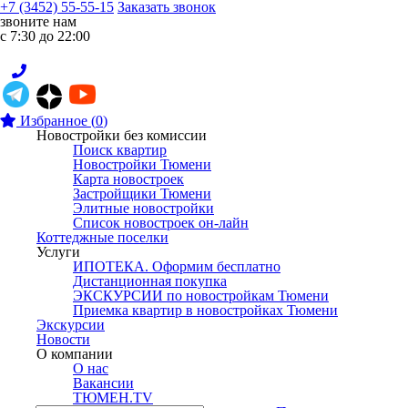
+7 (3452) 55-55-15
Заказать звонок
звоните нам
с 7:30 до 22:00
Избранное
(
0
)
Новостройки без комиссии
Поиск квартир
Новостройки Тюмени
Карта новостроек
Застройщики Тюмени
Элитные новостройки
Список новостроек он-лайн
Коттеджные поселки
Услуги
ИПОТЕКА. Оформим бесплатно
Дистанционная покупка
ЭКСКУРСИИ по новостройкам Тюмени
Приемка квартир в новостройках Тюмени
Экскурсии
Новости
О компании
О нас
Вакансии
ТЮМЕН.TV