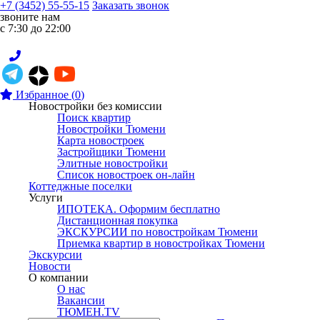
+7 (3452) 55-55-15
Заказать звонок
звоните нам
с 7:30 до 22:00
Избранное
(
0
)
Новостройки без комиссии
Поиск квартир
Новостройки Тюмени
Карта новостроек
Застройщики Тюмени
Элитные новостройки
Список новостроек он-лайн
Коттеджные поселки
Услуги
ИПОТЕКА. Оформим бесплатно
Дистанционная покупка
ЭКСКУРСИИ по новостройкам Тюмени
Приемка квартир в новостройках Тюмени
Экскурсии
Новости
О компании
О нас
Вакансии
ТЮМЕН.TV