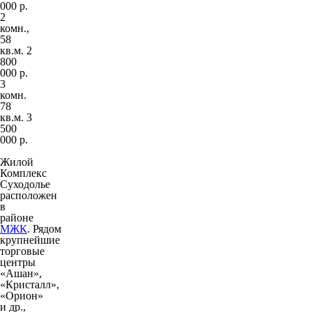
000 р.
2
комн.,
58
кв.м. 2
800
000 р.
3
комн.
78
кв.м. 3
500
000 р.
Жилой
Комплекс
Суходолье
расположен
в
районе
МЖК
. Рядом
крупнейшие
торговые
центры
«Ашан»,
«Кристалл»,
«Орион»
и др.,