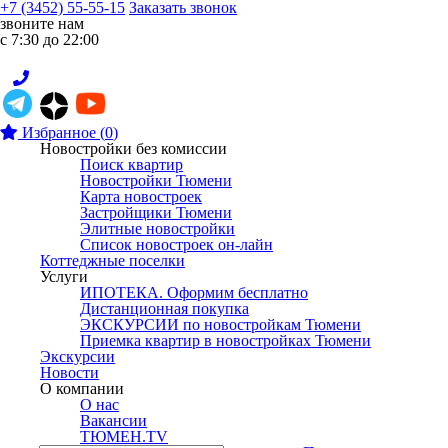
+7 (3452) 55-55-15
Заказать звонок
звоните нам
с 7:30 до 22:00
Избранное
(
0
)
Новостройки без комиссии
Поиск квартир
Новостройки Тюмени
Карта новостроек
Застройщики Тюмени
Элитные новостройки
Список новостроек он-лайн
Коттеджные поселки
Услуги
ИПОТЕКА. Оформим бесплатно
Дистанционная покупка
ЭКСКУРСИИ по новостройкам Тюмени
Приемка квартир в новостройках Тюмени
Экскурсии
Новости
О компании
О нас
Вакансии
ТЮМЕН.TV