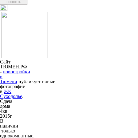
новость
Сайт
ТЮМЕН.РФ
-
новостройки
в
Тюмени
публикует новые
фотографии
в
ЖК
Суходолье
.
Сдача
дома
4кв.
2015г.
В
наличии
только
однокомнатные,