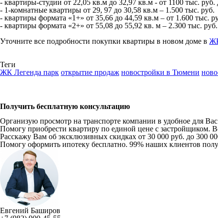
- квартиры-студии от 22,05 кв.м до 32,97 кв.м - от 1100 тыс. руб.
- 1-комнатные квартиры от 29, 97 до 30,58 кв.м – 1.500 тыс. руб.
- квартиры формата «1+» от 35,66 до 44,59 кв.м – от 1.600 тыс. ру
- квартиры формата «2+» от 55,08 до 55,92 кв. м – 2.300 тыс. руб
Уточните все подробности покупки квартиры в новом доме в
ЖК
Теги
ЖК Легенда парк
открытие продаж
новостройки в Тюмени
ново
Получить бесплатную консультацию
Организую просмотр на транспорте компании в удобное для Вас в
Помогу приобрести квартиру по единой цене с застройщиком. Вс
Расскажу Вам об эксклюзивных скидках от 30 000 руб. до 300 0
Помогу оформить ипотеку бесплатно. 99% наших клиентов пол
Евгений Баширов