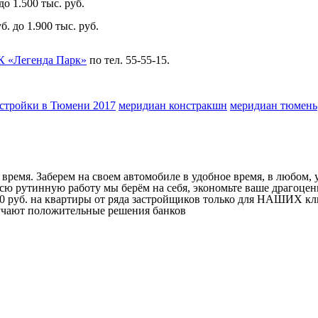
 до 1.500 тыс. руб.
б. до 1.900 тыс. руб.
.
 «Легенда Парк»
по тел. 55-55-15.
стройки в Тюмени 2017
меридиан констракшн
меридиан тюмень
ремя. Заберем на своем автомобиле в удобное время, в любом, у
ю рутинную работу мы берём на себя, экономьте ваше драгоценн
00 руб. на квартиры от ряда застройщиков только для НАШИХ кл
учают положительные решения банков