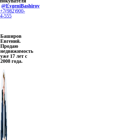
покупателя
@EvgeniBashirov
+7(982)900-
4-555
Баширов
Евгений.
Продаю
недвижимость
уже 17 лет с
2008 года.