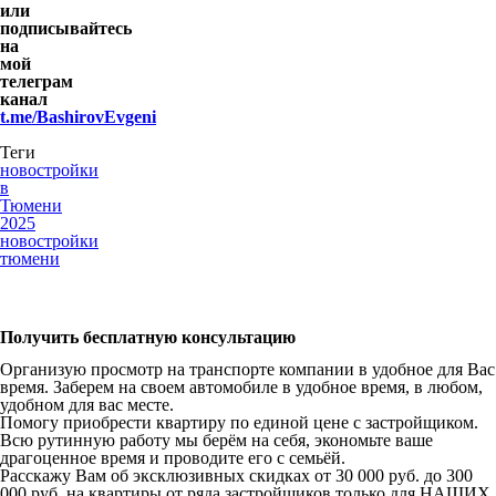
или
подписывайтесь
на
мой
телеграм
канал
t.me/BashirovEvgeni
Теги
новостройки
в
Тюмени
2025
новостройки
тюмени
Получить бесплатную консультацию
Организую просмотр на транспорте компании в удобное для Вас
время. Заберем на своем автомобиле в удобное время, в любом,
удобном для вас месте.
Помогу приобрести квартиру по единой цене с застройщиком.
Всю рутинную работу мы берём на себя, экономьте ваше
драгоценное время и проводите его с семьёй.
Расскажу Вам об эксклюзивных скидках от 30 000 руб. до 300
000 руб. на квартиры от ряда застройщиков только для НАШИХ