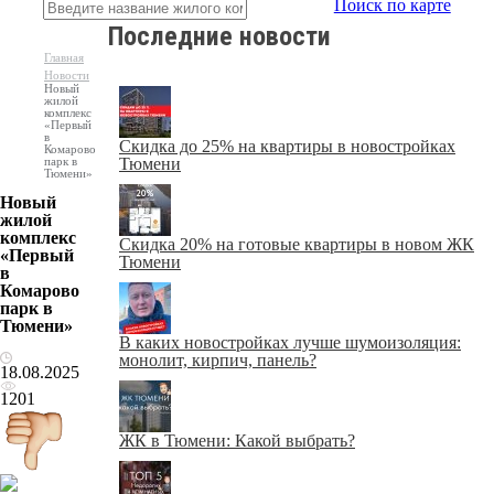
Поиск по карте
Последние новости
Главная
Новости
Новый
жилой
комплекс
«Первый
в
Скидка до 25% на квартиры в новостройках
Комарово
парк в
Тюмени
Тюмени»
Новый
жилой
комплекс
Скидка 20% на готовые квартиры в новом ЖК
«Первый
Тюмени
в
Комарово
парк в
Тюмени»
В каких новостройках лучше шумоизоляция:
монолит, кирпич, панель?
18.08.2025
1201
ЖК в Тюмени: Какой выбрать?