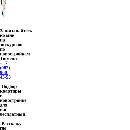
Записывайтесь
ко мне
на
экскурсию
по
новостройкам
Тюмени
-
+7
(982)
900-
45-55
-Подбор
квартиры
в
новостройке
для
вас
бесплатный!
-Расскажу
где