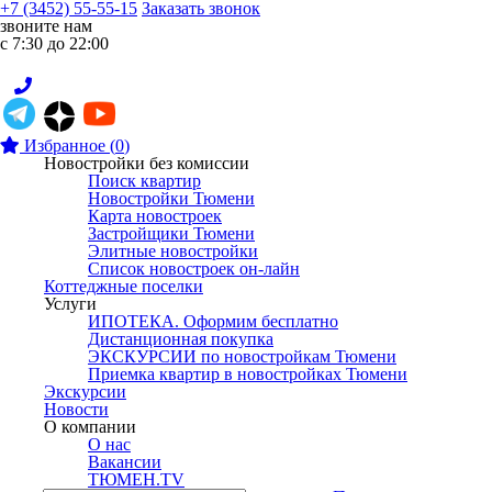
+7 (3452) 55-55-15
Заказать звонок
звоните нам
с 7:30 до 22:00
Избранное
(
0
)
Новостройки без комиссии
Поиск квартир
Новостройки Тюмени
Карта новостроек
Застройщики Тюмени
Элитные новостройки
Список новостроек он-лайн
Коттеджные поселки
Услуги
ИПОТЕКА. Оформим бесплатно
Дистанционная покупка
ЭКСКУРСИИ по новостройкам Тюмени
Приемка квартир в новостройках Тюмени
Экскурсии
Новости
О компании
О нас
Вакансии
ТЮМЕН.TV