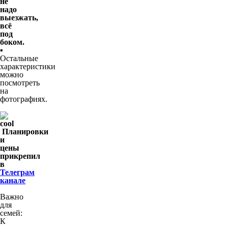
не
надо
выезжать,
всё
под
боком.
▪️
Остальные
характеристики
можно
посмотреть
на
фотографиях.
Планировки
и
цены
прикрепил
в
Телеграм
канале
Важно
для
семей:
К