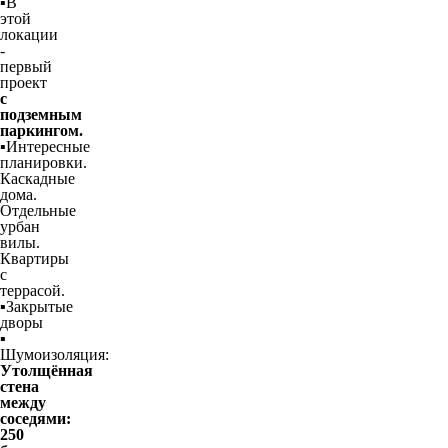
▪️В
этой
локации
-
первый
проект
с
подземным
паркингом.
▪️Интересные
планировки.
Каскадные
дома.
Отдельные
урбан
вилы.
Квартиры
с
террасой.
▪️Закрытые
дворы
▪️
Шумоизоляция:
Утолщённая
стена
между
соседями:
250