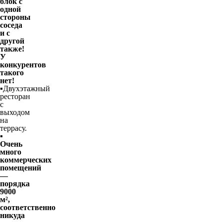
блок с
одной
стороны
соседа
и с
другой
также!
У
конкурентов
такого
нет!
▪️Двухэтажный
ресторан
с
выходом
на
террасу.
▪️
Очень
много
коммерческих
помещений
—
порядка
9000
м²,
соответственно
никуда