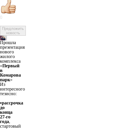
0
Предложить
новость
Прошла
презентация
нового
жилого
комплекса
«
Первый
в
Комарова
парк
»
Из
интересного
тезисно:
▪️рассрочка
до
конца
27-го
года
,
стартовый