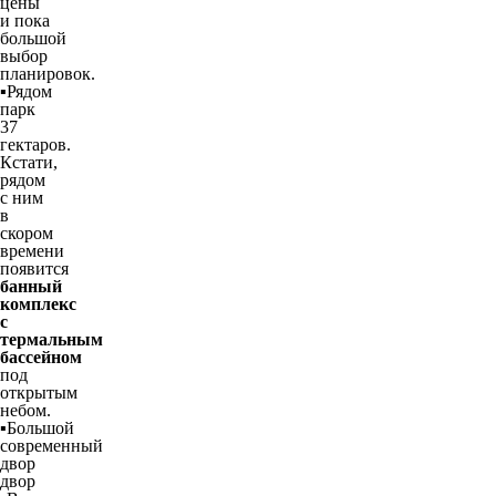
цены
и пока
большой
выбор
планировок.
▪️Рядом
парк
37
гектаров.
Кстати,
рядом
с ним
в
скором
времени
появится
банный
комплекс
с
термальным
бассейном
под
открытым
небом.
▪️Большой
современный
двор
двор