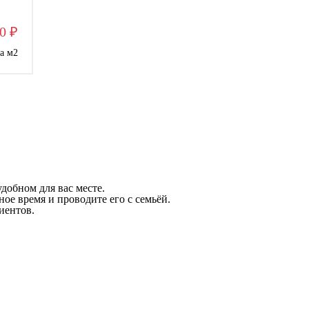
0 ₽
за м
2
добном для вас месте.
ое время и проводите его с семьёй.
иентов.