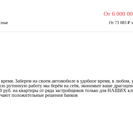
От 6 000 00
сные
От 73 083 ₽ 
ремя. Заберем на своем автомобиле в удобное время, в любом, у
ю рутинную работу мы берём на себя, экономьте ваше драгоценн
00 руб. на квартиры от ряда застройщиков только для НАШИХ кл
учают положительные решения банков