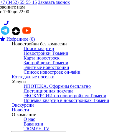
+7 (3452) 55-55-15
Заказать звонок
звоните нам
с 7:30 до 22:00
Избранное
(
0
)
Новостройки без комиссии
Поиск квартир
Новостройки Тюмени
Карта новостроек
Застройщики Тюмени
Элитные новостройки
Список новостроек он-лайн
Коттеджные поселки
Услуги
ИПОТЕКА. Оформим бесплатно
Дистанционная покупка
ЭКСКУРСИИ по новостройкам Тюмени
Приемка квартир в новостройках Тюмени
Экскурсии
Новости
О компании
О нас
Вакансии
ТЮМЕН.TV