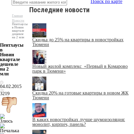
Поиск по карте
Последние новости
Главная
Новости
Пентхаусы
в Новин
квартале
дешевле
на 2 млн
Скидка до 25% на квартиры в новостройках
Тюмени
Пентхаусы
в
Новин
квартале
дешевле
Новый жилой комплекс «Первый в Комарово
на 2
парк в Тюмени»
млн
04.02.2015
Скидка 20% на готовые квартиры в новом ЖК
3219
Тюмени
В каких новостройках лучше шумоизоляция:
монолит, кирпич, панель?