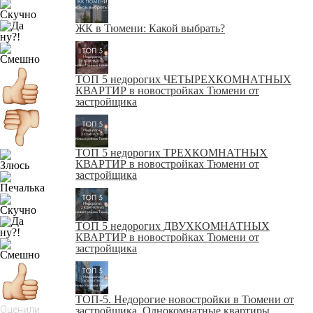
ЖК в Тюмени: Какой выбрать?
ТОП 5 недорогих ЧЕТЫРЕХКОМНАТНЫХ
КВАРТИР в новостройках Тюмени от
застройщика
ТОП 5 недорогих ТРЕХКОМНАТНЫХ
КВАРТИР в новостройках Тюмени от
застройщика
ТОП 5 недорогих ДВУХКОМНАТНЫХ
КВАРТИР в новостройках Тюмени от
застройщика
ТОП-5. Недорогие новостройки в Тюмени от
Оценили
застройщика. Однокомнатные квартиры