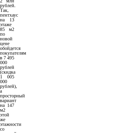
2 млн
рублей.
Так,
пентхаус
на 13
этаже
85 м2
по
новой
цене
обойдется
покупателям
в 7 495
000
рублей
(скидка
1 005
000
рублей),
а
просторный
вариант
на 147
м2
этой
же
этажности
со