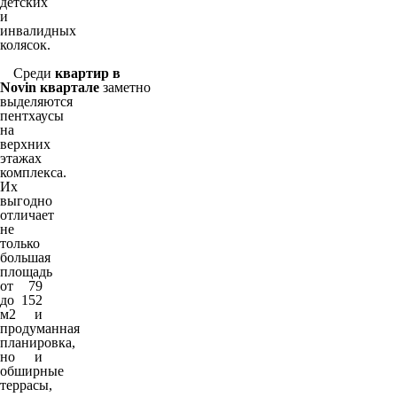
детских
и
инвалидных
колясок.
Среди
квартир
в
Novin
квартале
заметно
выделяются
пентхаусы
на
верхних
этажах
комплекса.
Их
выгодно
отличает
не
только
большая
площадь
от 79
до 152
м2 и
продуманная
планировка,
но и
обширные
террасы,