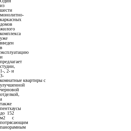
Один
из
шести
монолитно-
каркасных
домов
жилого
комплекса
уже
введен
в
эксплуатацию
и
предлагает
студии,
1-, 2- и
3-
комнатные
квартиры
с
улучшенной
черновой
отделкой,
а
также
пентхаусы
до 152
м2 с
потрясающим
панорамным