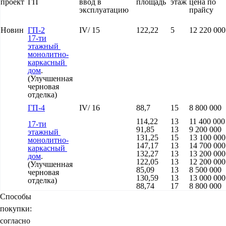
проект
ГП
ввод в
площадь
этаж
цена по
эксплуатацию
прайсу
Новин
ГП-2
IV/ 15
122,22
5
12 220 000
17-ти
этажный
монолитно-
каркасный
дом
.
(Улучшенная
черновая
отделка)
ГП-4
IV/ 16
88,7
15
8 800 000
114,22
13
11 400 000
17-ти
91,85
13
9 200 000
этажный
131,25
15
13 100 000
монолитно-
147,17
13
14 700 000
каркасный
132,27
13
13 200 000
дом
.
122,05
13
12 200 000
(Улучшенная
85,09
13
8 500 000
черновая
130,59
13
13 000 000
отделка)
88,74
17
8 800 000
Способы
покупки:
согласно