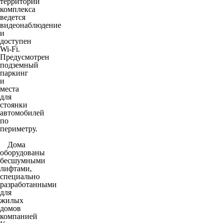
территории
комплекса
ведется
видеонаблюдение
и
доступен
Wi-Fi.
Предусмотрен
подземный
паркинг
и
места
для
стоянки
автомобилей
по
периметру.
Дома
оборудованы
бесшумными
лифтами,
специально
разработанными
для
жилых
домов
компанией