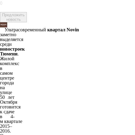
0
Предложить
новость
Ультрасовременный
квартал
Novin
заметно
выделяется
среди
новостроек
Тюмени
.
Жилой
комплекс
в
самом
центре
города
на
улице
50 лет
Октября
готовится
к сдаче
в 4-
м
квартале
2015–
2016.