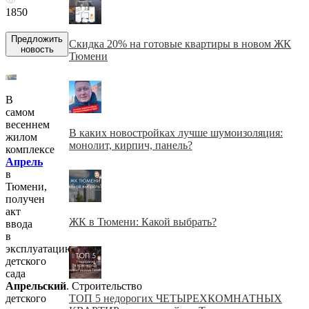
1850
Предложить
Скидка 20% на готовые квартиры в новом ЖК
новость
Тюмени
В
самом
весеннем
В каких новостройках лучше шумоизоляция:
жилом
монолит, кирпич, панель?
комплексе
Апрель
в
Тюмени,
получен
акт
ЖК в Тюмени: Какой выбрать?
ввода
в
эксплуатацию
детского
сада
Апрельский
. Строительство
ТОП 5 недорогих ЧЕТЫРЕХКОМНАТНЫХ
детского