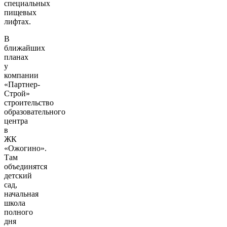
специальных
пищевых
лифтах.
В
ближайших
планах
у
компании
«Партнер-
Строй»
строительство
образовательного
центра
в
ЖК
«Ожогино».
Там
объединятся
детский
сад,
начальная
школа
полного
дня