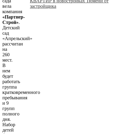
КВАРТИР в новостройках Тюмени от
сада
застройщика
вела
компания
«Партнер-
Строй»
.
Детский
сад
«Апрельский»
рассчитан
на
260
мест.
В
нем
будет
работать
группа
кратковременного
пребывания
и 9
групп
полного
дня.
Набор
детей