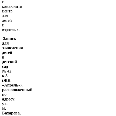
и
комьюнити-
центр
для
детей
и
взрослых.
Запись
для
зачисления
детей
в
детский
сад
№ 42
к.3
(ЖК
«Апрель»),
расположенный
по
адресу:
ул.
В.
Бахарева,