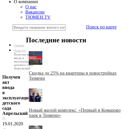
О компании
О нас
Вакансии
ТЮМЕН.TV
Поиск по карте
Последние новости
Главная
Новости
Получен акт
ввода в
эксплуатацию
детского сада
Апрельский
Скидка до 25% на квартиры в новостройках
Получен
Тюмени
акт
ввода
в
эксплуатацию
детского
сада
Новый жилой комплекс «Первый в Комарово
Апрельский
парк в Тюмени»
19.01.2020