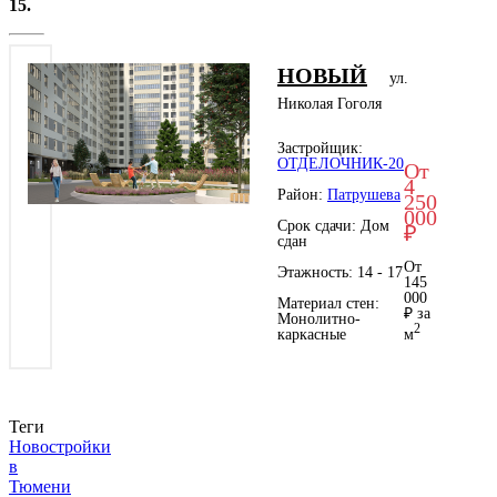
15.
НОВЫЙ
ул.
Николая Гоголя
Застройщик:
ОТДЕЛОЧНИК-20
От
4
Район:
Патрушева
250
000
Срок сдачи: Дом
₽
сдан
От
Этажность: 14 - 17
145
000
Материал стен:
₽ за
Монолитно-
2
каркасные
м
Теги
Новостройки
в
Тюмени