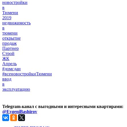
новостройки
в
Тюмени
2019
недвижимость
в
тюмени
открытие
продаж
Партнер
Строй
ЖК
Апрель
#домсдан
#всеновостройкиТюмени
ввод
в
эксплуатацию
Telegram-канал с выгодными и интересными квартирами:
@EvgeniBashirov