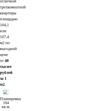
отличной
трехкомнатной
квартиры
площадью
104,1
или
107,4
м2 по
выгодной
цене
от
40
тысяч
рублей
за 1
м2
.
Планировка
104
кв.м.