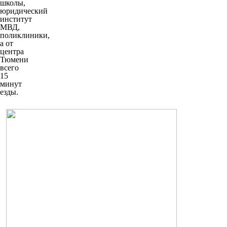
школы,
юридический
институт
МВД,
поликлиники,
а от
центра
Тюмени
всего
15
минут
езды.