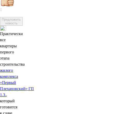
0
Предложить
новость
Практически
все
квартиры
первого
этапа
строительства
жилого
комплекса
«Первый
Плехановский» ГП
1.3.
,
который
готовится
к сдаче