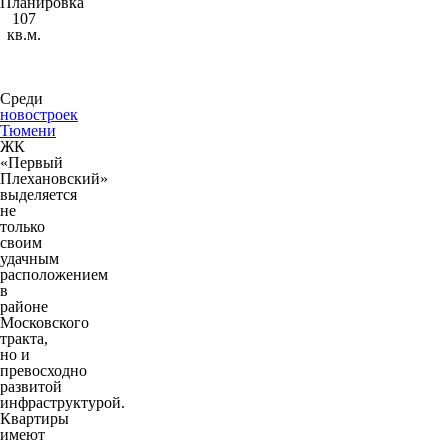
Планировка
107
кв.м.
Среди
новостроек
Тюмени
ЖК
«Первый
Плехановский»
выделяется
не
только
своим
удачным
расположением
в
районе
Московского
тракта,
но и
превосходно
развитой
инфраструктурой.
Квартиры
имеют