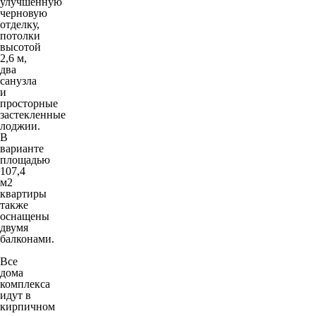
улучшенную
черновую
отделку,
потолки
высотой
2,6 м,
два
санузла
и
просторные
застекленные
лоджии.
В
варианте
площадью
107,4
м2
квартиры
также
оснащены
двумя
балконами.
Все
дома
комплекса
идут в
кирпичном