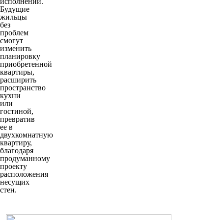
исполнении.
Будущие
жильцы
без
проблем
смогут
изменить
планировку
приобретенной
квартиры,
расширить
пространство
кухни
или
гостиной,
превратив
ее в
двухкомнатную
квартиру,
благодаря
продуманному
проекту
расположения
несущих
стен.