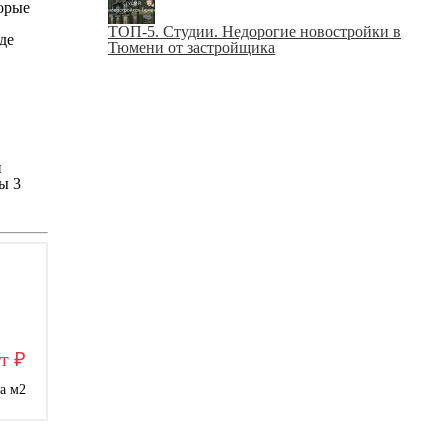
торые
ТОП-5. Студии. Недорогие новостройки в
где
Тюмени от застройщика
и
ы 3
т ₽
за м
2