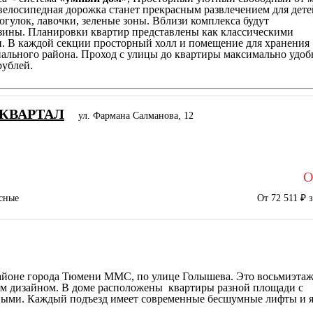
велосипедная дорожка станет прекрасным развлечением для дете
рогулок, лавочки, зеленые зоны. Вблизи комплекса будут
азины. Планировки квартир представлены как классическими
. В каждой секции просторный холл и помещение для хранения
ального района. Проход с улицы до квартиры максимально удо
рублей.
-КВАРТАЛ
ул. Фармана Салманова, 12
О
сные
От 72 511 ₽ 
 районе города Тюмени ММС, по улице Голышева. Это восьмиэта
им дизайном. В доме расположены квартиры разной площади с
ыми. Каждый подъезд имеет современные бесшумные лифты и 