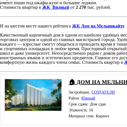
имеют ниши под шкафы-купе и большие лоджии.
Стоимость квартир в
ЖК Видный
от
2 270
тыс. рублей.
И на шестом месте нашего рейтинга
ЖК Дом на Мельникайте
Качественный кирпичный дом в одном из наиболее удобных ме
торговых центров и одной из главных магистралей города. Удоб
каждого — взрослые смогут общаться и проводить время в тиши
и спортивных площадках в любое время. Просторный открытый 
школ и даже университет. Непосредственно рядом с домом работ
иностранных языков и эстетических предметов. Главное его до
комфортную жизнь каждого члена семьи. Стоимость квартир в
Ж
🏠 ДОМ НА МЕЛЬН
Застройщик:
СОЗДАТЕЛИ
Район:
Южный
Срок сдачи: Дом сдан
Этажность: 16
Материал стен: Кирпич