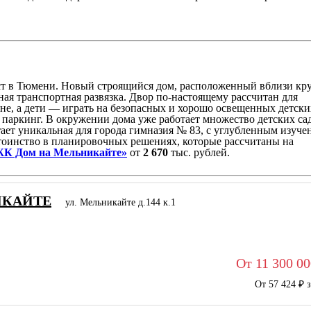
ст в Тюмени. Новый строящийся дом, расположенный вблизи к
ная транспортная развязка. Двор по-настоящему рассчитан для
не, а дети — играть на безопасных и хорошо освещенных детски
паркинг. В окружении дома уже работает множество детских са
ает уникальная для города гимназия № 83, с углубленным изуче
стоинство в планировочных решениях, которые рассчитаны на
К Дом на Мельникайте»
от
2 670
тыс. рублей.
ИКАЙТЕ
ул. Мельникайте д.144 к.1
От 11 300 00
От 57 424 ₽ 