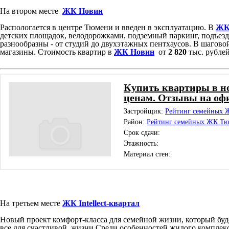
На втором месте
ЖК Новин
Распологается в центре Тюмени и введен в эксплуатацию. В
ЖК
детских площадок, велодорожками, подземный паркинг, подъез
разнообразны - от студий до двухэтажных пентхаусов. В шагово
магазины. Стоимость квартир в
ЖК Новин
от
2 820
тыс. рублей
Купить квартиры в н
ценам. Отзывы на оф
Застройщик:
Рейтинг семейных
Район:
Рейтинг семейных ЖК Т
Срок сдачи:
Этажность:
Материал стен:
На третьем месте
ЖК Intellect-квартал
Новый проект комфорт-класса для семейной жизни, который буде
все для счастливой жизни.Среди особенностей жилого комплек