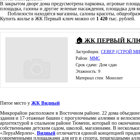
В закрытом дворе дома предусмотрена парковка, игровые площ
площадка, газоны и другие зеленые насаждения, площадка для 
Поблизости находятся магазины, салоны красоты, общеобразов
Купить жилье в ЖК Первый ключ можно от
1 420
тыс. рублей.
🏠 ЖК ПЕРВЫЙ КЛ
Застройщик:
СЕВЕР (СТРОЙ МИ
Район:
ММС
Срок сдачи: Дом сдан
Этажность: 9
Материал стен: Монолит
Пятое место у
ЖК Видный
Микрорайон расположен в Восточном районе. 22 дома объедин
здания и 17-этажные башни с прогулочными аллеями и велоси
архитектурой в спальном районе Тюмени, который по окончани
собственными детским садом, школой, магазинами. В нескольки
«ЛеруаМерлен».
Видный
отличается единой концепцией придо
современными площадками для игр и спорта, пешеходными алле