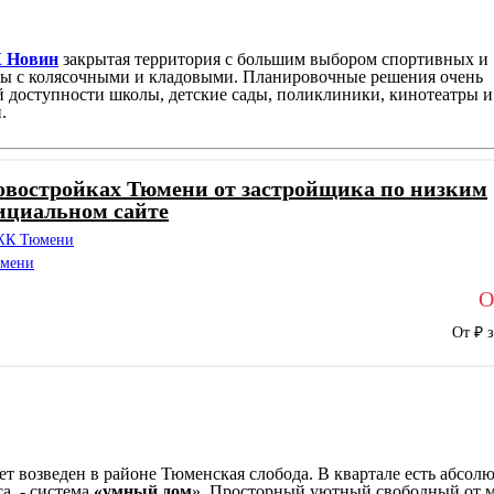
 Новин
закрытая территория с большим выбором спортивных и
ды с колясочными и кладовыми. Планировочные решения очень
й доступности школы, детские сады, поликлиники, кинотеатры и
.
овостройках Тюмени от застройщика по низким
ициальном сайте
 ЖК Тюмени
юмени
О
От ₽ з
т возведен в районе Тюменская слобода. В квартале есть абсол
са - система
«умный дом
», Просторный уютный свободный от 