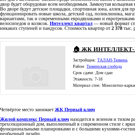
двор будет оборудован всем необходимым. Замкнутая кольцевая 
Во дворе будут детские площадки, спортивная зона, аллея для п
функционировать новые школа, детский сад, поликлиника, маг
вариантами, так и современными евродвушками и евротрешками
велосипедов и колясок.
Интеллект квартал
— новый формат сп
никаких ступеней и пандусов. Стоимость квартир от
2 378
тыс. 
🏠 ЖК ИНТЕЛЛЕКТ
Застройщик:
ТАЛАН-Тюмень
Район:
Тюменская слобода
Срок сдачи: Дом сдан
Этажность: 7-18
Материал стен: Монолитно-карка
Четвёртое место занимает
ЖК Первый ключ
Жилой комплекс Первый ключ
находится в зеленом и тихом
трехсекционный дом, выполненный в современном стиле с ярк
функциональными планировками и с большими кухнями-гостин
необычный дизайн.