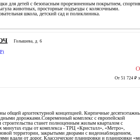
адки для детей с безопасным прорезиненным покрытием, спорти
выгула животных, просторные подъезды с колясочными.
ательная школа, детский сад и поликлиника.
ЮЧ
Голышева, д. 6
Р)
О
От 51 724 ₽ 
ены общей архитектурной концепцией. Кирпичные десятиэтажн
педными дорожками.Современный комплекс с европейской
и строительства станет полноценным жилым кварталом с
х минутах езды от комплекса - ТРЦ «Кристалл», «Метро»,
мовой территории, закрытыми дворами с видеонаблюдением,
ями вдали от дорог. Классические планировки и планировки «м