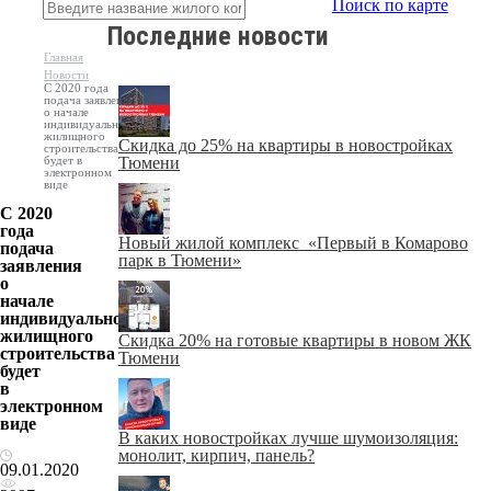
Поиск по карте
Последние новости
Главная
Новости
С 2020 года
подача заявления
о начале
индивидуального
жилищного
Скидка до 25% на квартиры в новостройках
строительства
будет в
Тюмени
электронном
виде
С 2020
года
Новый жилой комплекс «Первый в Комарово
подача
парк в Тюмени»
заявления
о
начале
индивидуального
жилищного
Скидка 20% на готовые квартиры в новом ЖК
строительства
Тюмени
будет
в
электронном
виде
В каких новостройках лучше шумоизоляция:
монолит, кирпич, панель?
09.01.2020