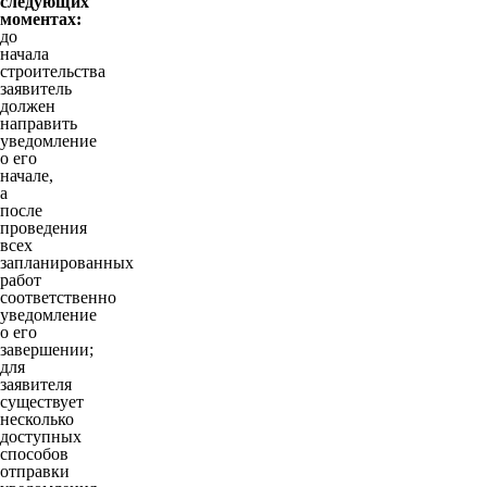
следующих
моментах:
до
начала
строительства
заявитель
должен
направить
уведомление
о его
начале,
а
после
проведения
всех
запланированных
работ
соответственно
уведомление
о его
завершении;
для
заявителя
существует
несколько
доступных
способов
отправки