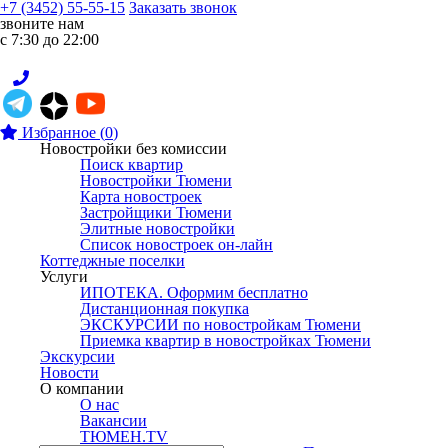
+7 (3452) 55-55-15
Заказать звонок
звоните нам
с 7:30 до 22:00
Избранное
(
0
)
Новостройки без комиссии
Поиск квартир
Новостройки Тюмени
Карта новостроек
Застройщики Тюмени
Элитные новостройки
Список новостроек он-лайн
Коттеджные поселки
Услуги
ИПОТЕКА. Оформим бесплатно
Дистанционная покупка
ЭКСКУРСИИ по новостройкам Тюмени
Приемка квартир в новостройках Тюмени
Экскурсии
Новости
О компании
О нас
Вакансии
ТЮМЕН.TV