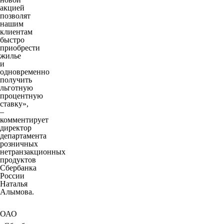
акцией
позволят
нашим
клиентам
быстро
приобрести
жилье
и
одновременно
получить
льготную
процентную
ставку»,
–
комментирует
директор
департамента
розничных
нетранзакционных
продуктов
Сбербанка
России
Наталья
Алымова.
ОАО