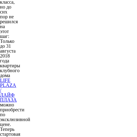
класса,
но до
сих
пор не
решился
на
этот
шаг:
Только
до 31
августа
2018
года
квартиры
клубного
дома
LIFE
PLAZA
/
ЛАЙФ
ПЛАЗА
можно
приобрести
по
эксклюзивной
цене.
Теперь
стартовая