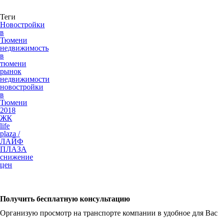
Теги
Новостройки
в
Тюмени
недвижимость
в
тюмени
рынок
недвижимости
новостройки
в
Тюмени
2018
ЖК
life
plaza /
ЛАЙФ
ПЛАЗА
снижение
цен
Получить бесплатную консультацию
Организую просмотр на транспорте компании в удобное для Вас