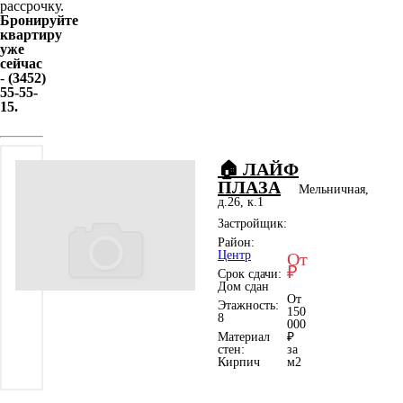
рассрочку.
Бронируйте
квартиру
уже
сейчас
-
(3452)
55-55-
15.
🏠 ЛАЙФ
ПЛАЗА
Мельничная,
д.26, к.1
Застройщик:
Район:
Центр
От
₽
Срок сдачи:
Дом сдан
От
Этажность:
150
8
000
Материал
₽
стен:
за
Кирпич
м
2