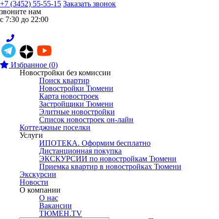
+7 (3452) 55-55-15
Заказать звонок
звоните нам
с 7:30 до 22:00
Избранное
(
0
)
Новостройки без комиссии
Поиск квартир
Новостройки Тюмени
Карта новостроек
Застройщики Тюмени
Элитные новостройки
Список новостроек он-лайн
Коттеджные поселки
Услуги
ИПОТЕКА. Оформим бесплатно
Дистанционная покупка
ЭКСКУРСИИ по новостройкам Тюмени
Приемка квартир в новостройках Тюмени
Экскурсии
Новости
О компании
О нас
Вакансии
ТЮМЕН.TV