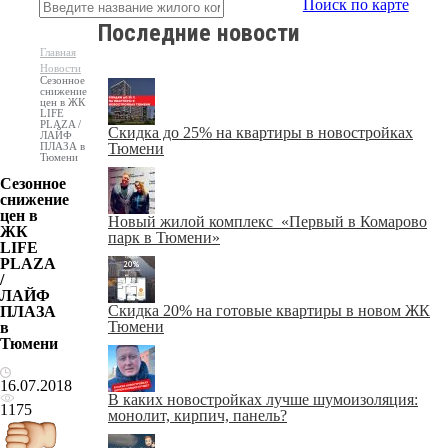
Поиск по карте
Последние новости
Главная
Новости
Сезонное
снижение
цен в ЖК
LIFE
PLAZA /
Скидка до 25% на квартиры в новостройках
ЛАЙФ
ПЛАЗА в
Тюмени
Тюмени
Сезонное
снижение
цен в
Новый жилой комплекс «Первый в Комарово
ЖК
парк в Тюмени»
LIFE
PLAZA
/
ЛАЙФ
Скидка 20% на готовые квартиры в новом ЖК
ПЛАЗА
Тюмени
в
Тюмени
16.07.2018
В каких новостройках лучше шумоизоляция:
1175
монолит, кирпич, панель?