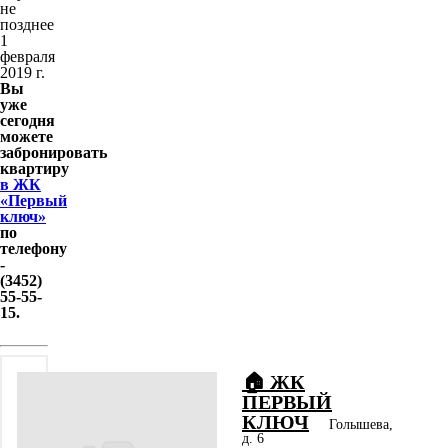
не
позднее
1
февраля
2019 г.
Вы
уже
сегодня
можете
забронировать
квартиру
в ЖК
«Первый
ключ»
по
телефону
-
(3452)
55-55-
15.
🏠 ЖК
ПЕРВЫЙ
КЛЮЧ
Голышева,
д. 6