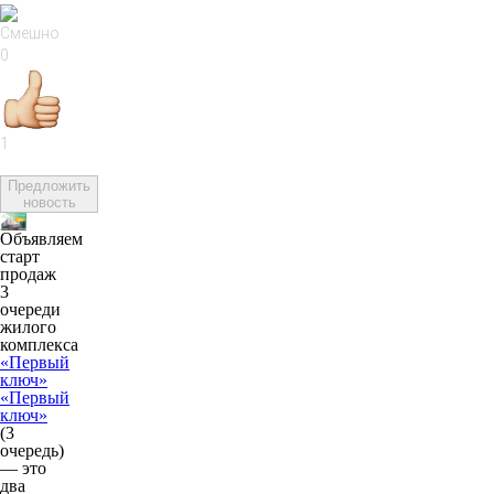
0
1
Предложить
новость
Объявляем
старт
продаж
3
очереди
жилого
комплекса
«Первый
ключ»
«Первый
ключ»
(3
очередь)
— это
два