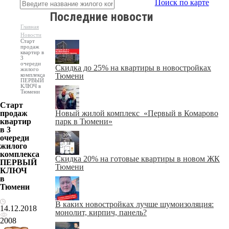
Поиск по карте
Последние новости
Главная
Новости
Старт
продаж
квартир в
3
очереди
Скидка до 25% на квартиры в новостройках
жилого
комплекса
Тюмени
ПЕРВЫЙ
КЛЮЧ в
Тюмени
Старт
Новый жилой комплекс «Первый в Комарово
продаж
парк в Тюмени»
квартир
в 3
очереди
жилого
комплекса
Скидка 20% на готовые квартиры в новом ЖК
ПЕРВЫЙ
Тюмени
КЛЮЧ
в
Тюмени
В каких новостройках лучше шумоизоляция:
14.12.2018
монолит, кирпич, панель?
2008