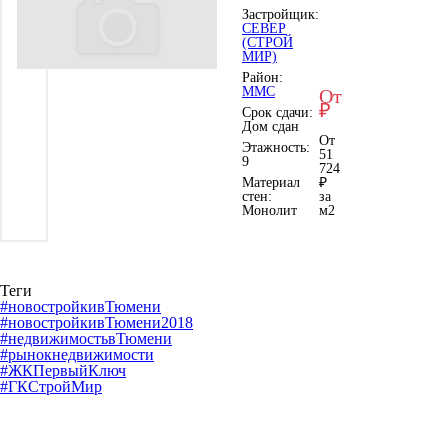
Застройщик:
СЕВЕР
(СТРОЙ
МИР)
Район:
ММС
От
₽
Срок сдачи:
Дом сдан
От
Этажность:
51
9
724
Материал
₽
стен:
за
Монолит
м
2
Теги
#новостройкивТюмени
#новостройкивТюмени2018
#недвижимостьвТюмени
#рынокнедвижимости
#ЖКПервыйКлюч
#ГКСтройМир