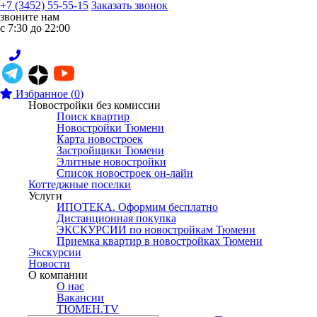
+7 (3452) 55-55-15
Заказать звонок
звоните нам
с 7:30 до 22:00
Избранное
(
0
)
Новостройки без комиссии
Поиск квартир
Новостройки Тюмени
Карта новостроек
Застройщики Тюмени
Элитные новостройки
Список новостроек он-лайн
Коттеджные поселки
Услуги
ИПОТЕКА. Оформим бесплатно
Дистанционная покупка
ЭКСКУРСИИ по новостройкам Тюмени
Приемка квартир в новостройках Тюмени
Экскурсии
Новости
О компании
О нас
Вакансии
ТЮМЕН.TV