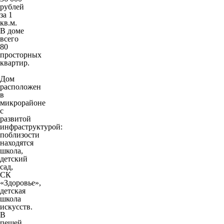
рублей
за 1
кв.м.
В доме
всего
80
просторных
квартир.
Дом
расположен
в
микрорайоне
с
развитой
инфраструктурой:
поблизости
находятся
школа,
детский
сад,
СК
«Здоровье»,
детская
школа
искусств.
В
пешей