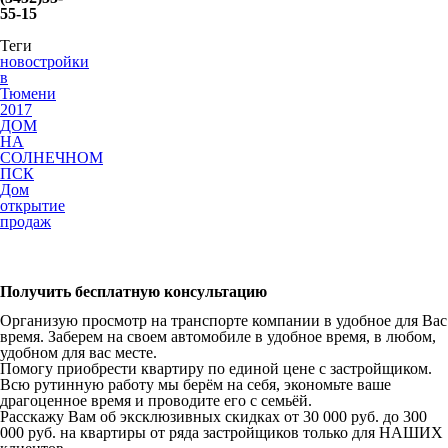
55-15
Теги
новостройки
в
Тюмени
2017
ДОМ
НА
СОЛНЕЧНОМ
ПСК
Дом
открытие
продаж
Получить бесплатную консультацию
Организую просмотр на транспорте компании в удобное для Вас
время. Заберем на своем автомобиле в удобное время, в любом,
удобном для вас месте.
Помогу приобрести квартиру по единой цене с застройщиком.
Всю рутинную работу мы берём на себя, экономьте ваше
драгоценное время и проводите его с семьёй.
Расскажу Вам об эксклюзивных скидках от 30 000 руб. до 300
000 руб. на квартиры от ряда застройщиков только для НАШИХ