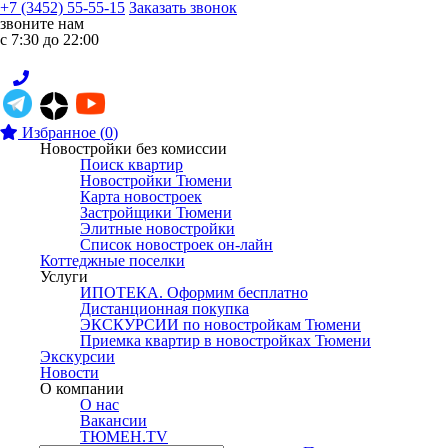
+7 (3452) 55-55-15
Заказать звонок
звоните нам
с 7:30 до 22:00
Избранное
(
0
)
Новостройки без комиссии
Поиск квартир
Новостройки Тюмени
Карта новостроек
Застройщики Тюмени
Элитные новостройки
Список новостроек он-лайн
Коттеджные поселки
Услуги
ИПОТЕКА. Оформим бесплатно
Дистанционная покупка
ЭКСКУРСИИ по новостройкам Тюмени
Приемка квартир в новостройках Тюмени
Экскурсии
Новости
О компании
О нас
Вакансии
ТЮМЕН.TV