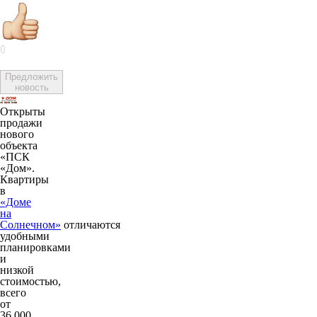
0
Предложить
новость
Открыты
продажи
нового
объекта
«ПСК
«Дом».
Квартиры
в
«Доме
на
Солнечном»
отличаются
удобными
планировками
и
низкой
стоимостью,
всего
от
36 000