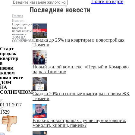
Поиск по карте
Последние новости
Главная
Новости
Старт продаж
квартир в
новом жилом
комплексе
ДОМ НА
Скидка до 25% на квартиры в новостройках
СОЛНЕЧНОМ
Тюмени
Старт
продаж
квартир
в
Новый жилой комплекс «Первый в Комарово
новом
парк в Тюмени»
жилом
комплексе
ДОМ
НА
СОЛНЕЧНОМ
Скидка 20% на готовые квартиры в новом ЖК
Тюмени
01.11.2017
1529
В каких новостройках лучше шумоизоляция:
монолит, кирпич, панель?