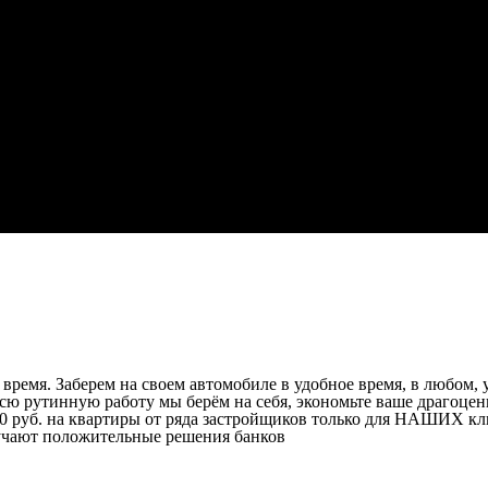
ремя. Заберем на своем автомобиле в удобное время, в любом, у
ю рутинную работу мы берём на себя, экономьте ваше драгоценн
00 руб. на квартиры от ряда застройщиков только для НАШИХ кл
учают положительные решения банков