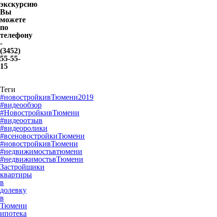
экскурсию
Вы
можете
по
телефону
-
(3452)
55-55-
15
Теги
#новостройкивТюмени2019
#видеообзор
#НовостройкивТюмени
#видеоотзыв
#видеоролики
#всеновостройкиТюмени
#новостройкивТюмени
#недвижимостьвтюмени
#недвижимостьвТюмени
Застройщики
квартиры
в
долевку
в
Тюмени
ипотека