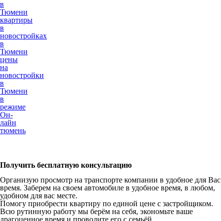
в
Тюмени
квартиры
в
новостройках
в
Тюмени
цены
на
новостройки
в
Тюмени
в
режиме
Он-
лайн
тюмень
Получить бесплатную консультацию
Организую просмотр на транспорте компании в удобное для Вас
время. Заберем на своем автомобиле в удобное время, в любом,
удобном для вас месте.
Помогу приобрести квартиру по единой цене с застройщиком.
Всю рутинную работу мы берём на себя, экономьте ваше
драгоценное время и проводите его с семьёй.