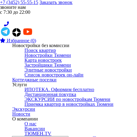
+7 (3452) 55-55-15
Заказать звонок
звоните нам
с 7:30 до 22:00
Избранное
(
0
)
Новостройки без комиссии
Поиск квартир
Новостройки Тюмени
Карта новостроек
Застройщики Тюмени
Элитные новостройки
Список новостроек он-лайн
Коттеджные поселки
Услуги
ИПОТЕКА. Оформим бесплатно
Дистанционная покупка
ЭКСКУРСИИ по новостройкам Тюмени
Приемка квартир в новостройках Тюмени
Экскурсии
Новости
О компании
О нас
Вакансии
ТЮМЕН.TV