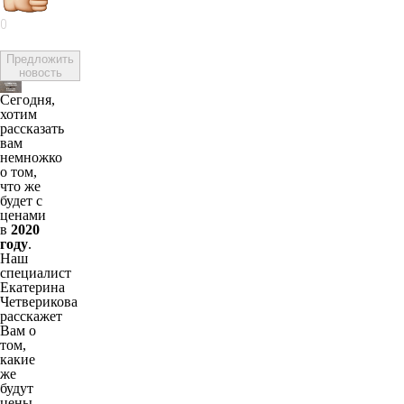
0
Предложить
новость
Сегодня,
хотим
рассказать
вам
немножко
о том,
что же
будет с
ценами
в
2020
году
.
Наш
специалист
Екатерина
Четверикова
расскажет
Вам о
том,
какие
же
будут
цены