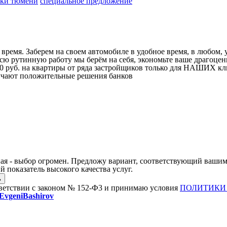
йки тюмени
специальное предложение
ремя. Заберем на своем автомобиле в удобное время, в любом, у
ю рутинную работу мы берём на себя, экономьте ваше драгоценн
00 руб. на квартиры от ряда застройщиков только для НАШИХ кл
учают положительные решения банков
ая - выбор огромен. Предложу вариант, соответствующий вашим
 показатель высокого качества услуг.
тветствии с законом № 152-Ф3 и принимаю условия
ПОЛИТИКИ
vgeniBashirov