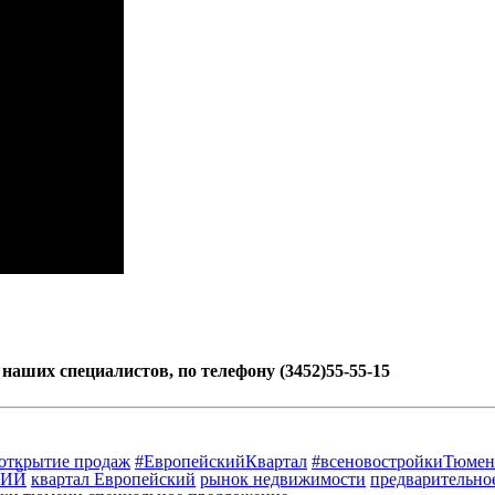
наших специалистов, по телефону (3452)55-55-15
открытие продаж
#ЕвропейскийКвартал
#всеновостройкиТюме
КИЙ
квартал Европейский
рынок недвижимости
предварительно