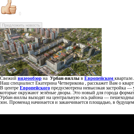
0
Предложить новость
Свежий
видеообзор
на
Урбан-виллы
в
Европейском
квартале
Наш специалист Екатерина Четверикова , расскажет Вам о кварт
В центре
Европейского
предусмотрена невысокая застройка —
которые окружают зелёные дворы. Это новый для города формат 
Урбан-виллы выходят на центральную ось района — пешеходный
зон. Променад начинается и заканчивается площадью, в будущем 