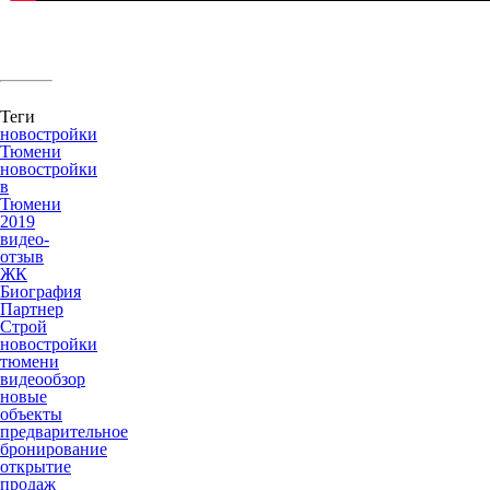
Теги
новостройки
Тюмени
новостройки
в
Тюмени
2019
видео-
отзыв
ЖК
Биография
Партнер
Строй
новостройки
тюмени
видеообзор
новые
объекты
предварительное
бронирование
открытие
продаж