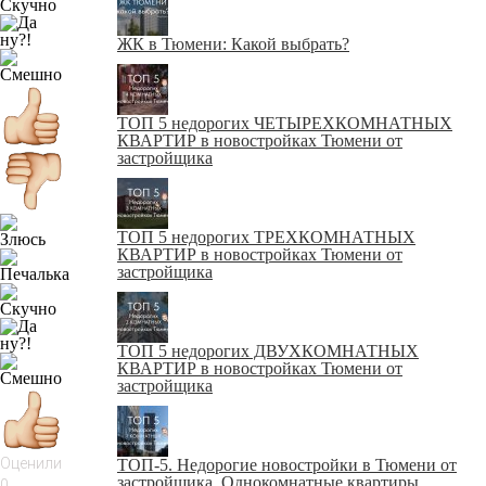
ЖК в Тюмени: Какой выбрать?
ТОП 5 недорогих ЧЕТЫРЕХКОМНАТНЫХ
КВАРТИР в новостройках Тюмени от
застройщика
ТОП 5 недорогих ТРЕХКОМНАТНЫХ
КВАРТИР в новостройках Тюмени от
застройщика
ТОП 5 недорогих ДВУХКОМНАТНЫХ
КВАРТИР в новостройках Тюмени от
застройщика
Оценили
ТОП-5. Недорогие новостройки в Тюмени от
застройщика. Однокомнатные квартиры
0