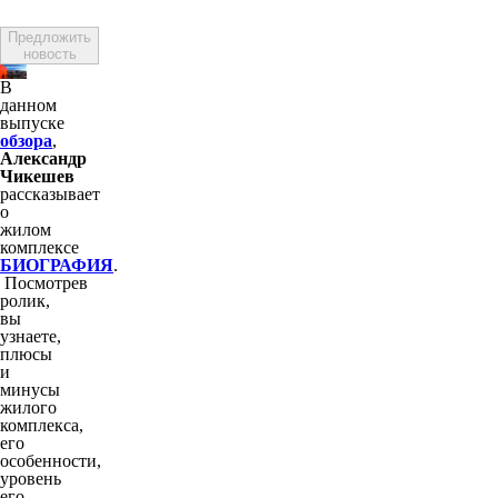
Предложить
новость
В
данном
выпуске
обзора
,
Александр
Чикешев
рассказывает
о
жилом
комплексе
БИОГРАФИЯ
.
Посмотрев
ролик,
вы
узнаете,
плюсы
и
минусы
жилого
комплекса,
его
особенности,
уровень
его