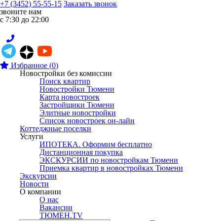
+7 (3452) 55-55-15
Заказать звонок
звоните нам
с 7:30 до 22:00
Избранное
(
0
)
Новостройки без комиссии
Поиск квартир
Новостройки Тюмени
Карта новостроек
Застройщики Тюмени
Элитные новостройки
Список новостроек он-лайн
Коттеджные поселки
Услуги
ИПОТЕКА. Оформим бесплатно
Дистанционная покупка
ЭКСКУРСИИ по новостройкам Тюмени
Приемка квартир в новостройках Тюмени
Экскурсии
Новости
О компании
О нас
Вакансии
ТЮМЕН.TV