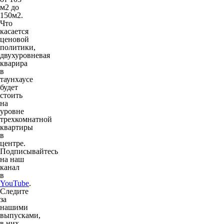
м2 до
150м2.
Что
касается
ценовой
политики,
двухуровневая
кварира
в
таунхаусе
будет
стоить
на
уровне
трехкомнатной
квартиры
в
центре.
Подписывайтесь
на наш
канал
в
YouTube
.
Следите
за
нашими
выпусками,
в них