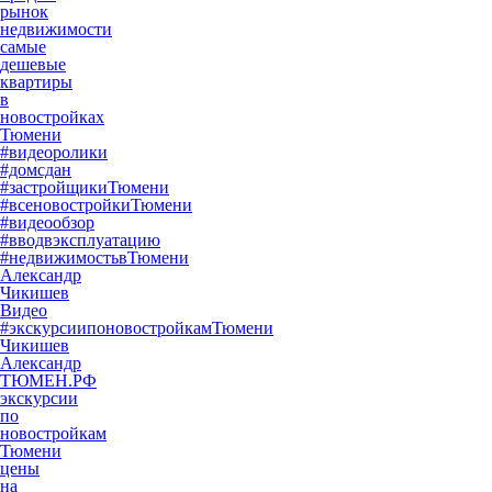
рынок
недвижимости
самые
дешевые
квартиры
в
новостройках
Тюмени
#видеоролики
#домсдан
#застройщикиТюмени
#всеновостройкиТюмени
#видеообзор
#вводвэксплуатацию
#недвижимостьвТюмени
Александр
Чикишев
Видео
#экскурсиипоновостройкамТюмени
Чикишев
Александр
ТЮМЕН.РФ
экскурсии
по
новостройкам
Тюмени
цены
на