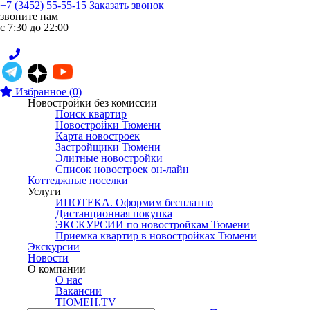
+7 (3452) 55-55-15
Заказать звонок
звоните нам
с 7:30 до 22:00
Избранное
(
0
)
Новостройки без комиссии
Поиск квартир
Новостройки Тюмени
Карта новостроек
Застройщики Тюмени
Элитные новостройки
Список новостроек он-лайн
Коттеджные поселки
Услуги
ИПОТЕКА. Оформим бесплатно
Дистанционная покупка
ЭКСКУРСИИ по новостройкам Тюмени
Приемка квартир в новостройках Тюмени
Экскурсии
Новости
О компании
О нас
Вакансии
ТЮМЕН.TV