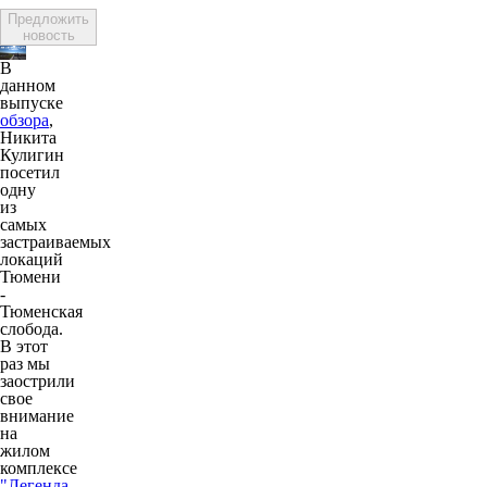
Предложить
новость
В
данном
выпуске
обзора
,
Никита
Кулигин
посетил
одну
из
самых
застраиваемых
локаций
Тюмени
-
Тюменская
слобода.
В этот
раз мы
заострили
свое
внимание
на
жилом
комплексе
"Легенда