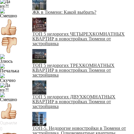
ЖК в Тюмени: Какой выбрать?
ТОП 5 недорогих ЧЕТЫРЕХКОМНАТНЫХ
КВАРТИР в новостройках Тюмени от
застройщика
ТОП 5 недорогих ТРЕХКОМНАТНЫХ
КВАРТИР в новостройках Тюмени от
застройщика
ТОП 5 недорогих ДВУХКОМНАТНЫХ
КВАРТИР в новостройках Тюмени от
застройщика
Оценили
ТОП-5. Недорогие новостройки в Тюмени от
0
застройщика. Однокомнатные квартиры