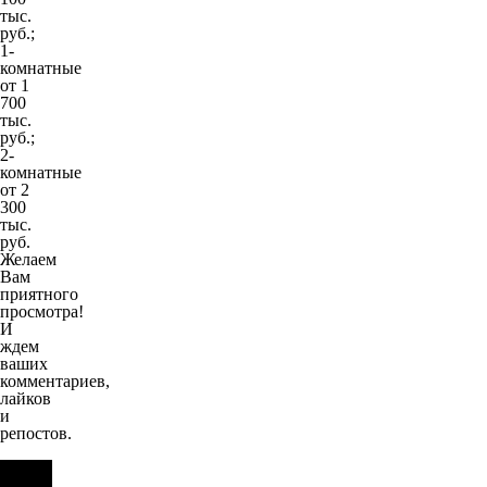
тыс.
руб.;
1-
комнатные
от 1
700
тыс.
руб.;
2-
комнатные
от 2
300
тыс.
руб.
Желаем
Вам
приятного
просмотра!
И
ждем
ваших
комментариев,
лайков
и
репостов.