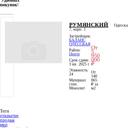
Удачных
покупок
!
РУМЯНСКИЙ
Одесска
7, корп. 1
Застройщик:
БАЛАНС
ОДЕССКАЯ
От
Район:
5
Центр
950
000
Срок сдачи:
₽
3 кв. 2025 г.
Этажность:
От
24
140
Материал
065
стен:
₽ за
Монолит
м
2
Теги
открытие
продаж
мкр