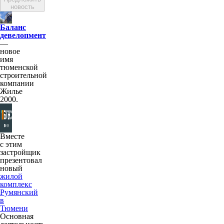
новость
Баланс
девелопмент
—
новое
имя
тюменской
строительной
компании
Жилье
2000.
Вместе
с этим
застройщик
презентовал
новый
жилой
комплекс
Румянский
в
Тюмени
Основная