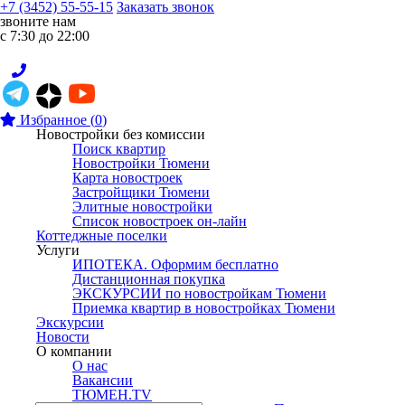
+7 (3452) 55-55-15
Заказать звонок
звоните нам
с 7:30 до 22:00
Избранное
(
0
)
Новостройки без комиссии
Поиск квартир
Новостройки Тюмени
Карта новостроек
Застройщики Тюмени
Элитные новостройки
Список новостроек он-лайн
Коттеджные поселки
Услуги
ИПОТЕКА. Оформим бесплатно
Дистанционная покупка
ЭКСКУРСИИ по новостройкам Тюмени
Приемка квартир в новостройках Тюмени
Экскурсии
Новости
О компании
О нас
Вакансии
ТЮМЕН.TV