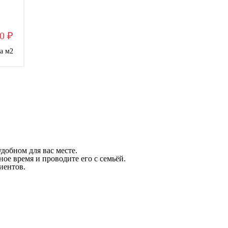
0 ₽
за м
2
добном для вас месте.
ое время и проводите его с семьёй.
иентов.