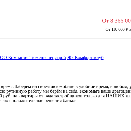
От 8 366 00
От 110 000 ₽ 
ОО Компания Тюменьспецстрой
Жк Комфорт-клуб
ремя. Заберем на своем автомобиле в удобное время, в любом, у
ю рутинную работу мы берём на себя, экономьте ваше драгоценн
00 руб. на квартиры от ряда застройщиков только для НАШИХ кл
учают положительные решения банков