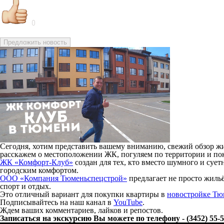
0
Предложить новость
Сегодня, хотим представить вашему вниманию, свежий обзор ж
расскажем о местоположении ЖК, погуляем по территории и по
ЖК «Комфорт-Клуб»
создан для тех, кто вместо шумного и суе
городским комфортом.
ООО «Компания Тюменьспецстрой»
предлагает не просто жильё
спорт и отдых.
Это отличный вариант для покупки квартиры в
новостройке Т
Подписывайтесь на наш канал в
YouTube
.
Ждем ваших комментариев, лайков и репостов.
Записаться на экскурсию Вы можете по телефону - (3452) 55-5