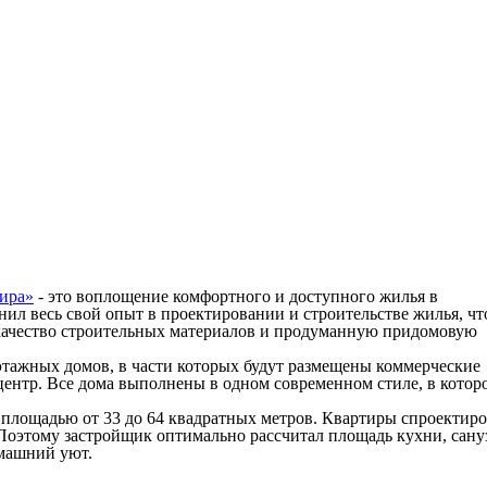
ира»
- это воплощение комфортного и доступного жилья в
ил весь свой опыт в проектировании и строительстве жилья, ч
качество строительных материалов и продуманную придомовую
этажных домов, в части которых будут размещены коммерческие
центр. Все дома выполнены в одном современном стиле, в котор
.
 площадью от 33 до 64 квадратных метров. Квартиры спроектир
Поэтому застройщик оптимально рассчитал площадь кухни, сану
омашний уют.