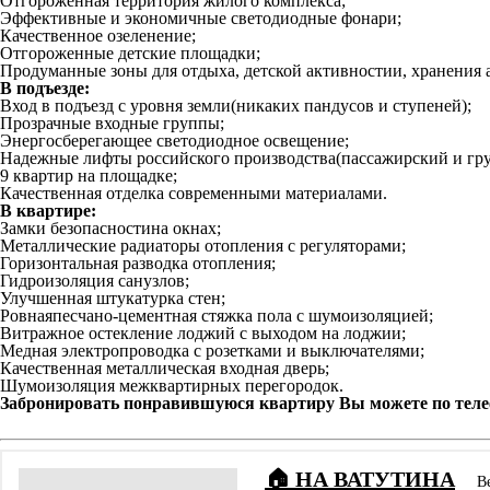
Отгороженная территория жилого комплекса;
Эффективные и экономичные светодиодные фонари;
Качественное озеленение;
Отгороженные детские площадки;
Продуманные зоны для отдыха, детской активностии, хранения 
В подъезде:
Вход в подъезд с уровня земли(никаких пандусов и ступеней);
Прозрачные входные группы;
Энергосберегающее светодиодное освещение;
Надежные лифты российского производства(пассажирский и гру
9 квартир на площадке;
Качественная отделка современными материалами.
В квартире:
Замки безопасностина окнах;
Металлические радиаторы отопления с регуляторами;
Горизонтальная разводка отопления;
Гидроизоляция санузлов;
Улучшенная штукатурка стен;
Ровнаяпесчано-цементная стяжка пола с шумоизоляцией;
Витражное остекление лоджий с выходом на лоджии;
Медная электропроводка с розетками и выключателями;
Качественная металлическая входная дверь;
Шумоизоляция межквартирных перегородок.
Забронировать понравившуюся квартиру Вы можете по телеф
🏠 НА ВАТУТИНА
В