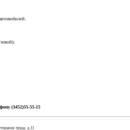
автомобилей.
зовой);
ону (3452)55-55-15
етеранов труда, д.11