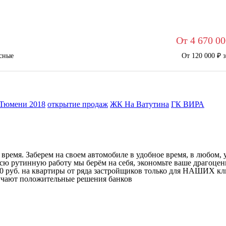
От 4 670 00
сные
От 120 000 ₽ 
 Тюмени 2018
открытие продаж
ЖК На Ватутина
ГК ВИРА
ремя. Заберем на своем автомобиле в удобное время, в любом, у
ю рутинную работу мы берём на себя, экономьте ваше драгоценн
00 руб. на квартиры от ряда застройщиков только для НАШИХ кл
учают положительные решения банков