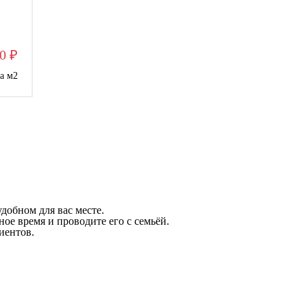
0 ₽
за м
2
добном для вас месте.
ое время и проводите его с семьёй.
иентов.