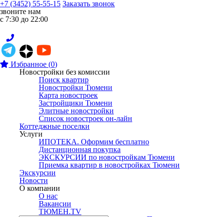
+7 (3452) 55-55-15
Заказать звонок
звоните нам
с 7:30 до 22:00
Избранное
(
0
)
Новостройки без комиссии
Поиск квартир
Новостройки Тюмени
Карта новостроек
Застройщики Тюмени
Элитные новостройки
Список новостроек он-лайн
Коттеджные поселки
Услуги
ИПОТЕКА. Оформим бесплатно
Дистанционная покупка
ЭКСКУРСИИ по новостройкам Тюмени
Приемка квартир в новостройках Тюмени
Экскурсии
Новости
О компании
О нас
Вакансии
ТЮМЕН.TV