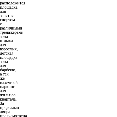
расположится
площадка
для
занятия
спортом
с
различными
тренажерами,
зона
отдыха
для
взрослых,
детская
площадка,
зона
для
барбекю,
а так
же
наземный
паркинг
для
жильцов
квартала.
За
пределами
двора
предусмотрена