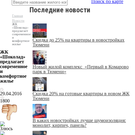
Поиск по карте
Последние новости
Главная
Новости
ЖК
«Шоколад»
предлагает
современное
и
Скидка до 25% на квартиры в новостройках
комфортное
жилье
Тюмени
ЖК
«Шоколад»
предлагает
современное
Новый жилой комплекс «Первый в Комарово
и
парк в Тюмени»
комфортное
жилье
29.04.2016
Скидка 20% на готовые квартиры в новом ЖК
Тюмени
1800
В каких новостройках лучше шумоизоляция:
монолит, кирпич, панель?