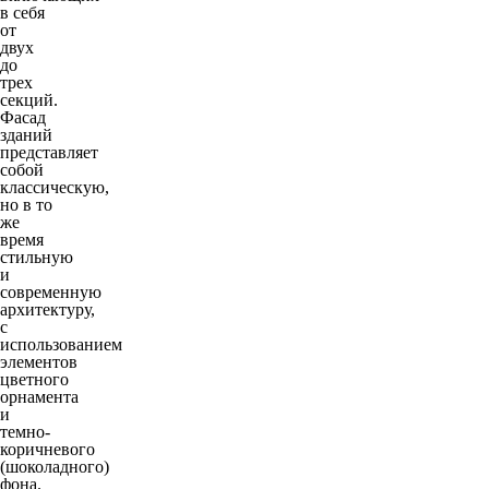
в себя
от
двух
до
трех
секций.
Фасад
зданий
представляет
собой
классическую,
но в то
же
время
стильную
и
современную
архитектуру,
с
использованием
элементов
цветного
орнамента
и
темно-
коричневого
(шоколадного)
фона.