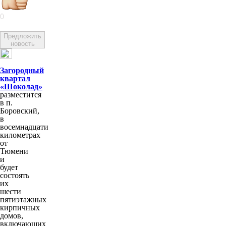
0
Предложить
новость
Загородный
квартал
«Шоколад»
разместится
в п.
Боровский,
в
восемнадцати
километрах
от
Тюмени
и
будет
состоять
их
шести
пятиэтажных
кирпичных
домов,
включающих