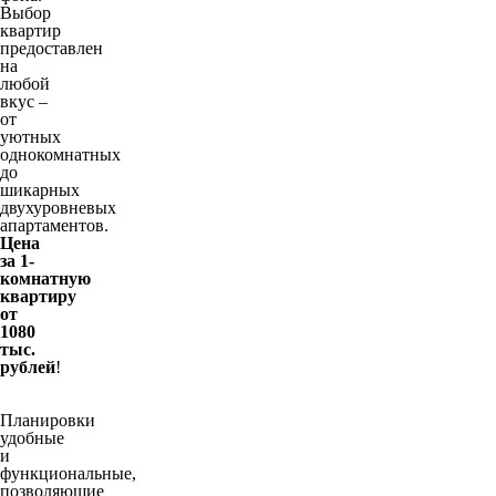
Выбор
квартир
предоставлен
на
любой
вкус –
от
уютных
однокомнатных
до
шикарных
двухуровневых
апартаментов.
Цена
за 1-
комнатную
квартиру
от
1080
тыс.
рублей
!
Планировки
удобные
и
функциональные,
позволяющие