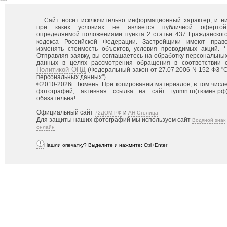
Сайт носит исключительно информационный характер, и н
при каких условиях не является публичной офертой
определяемой положениями пункта 2 статьи 437 Гражданског
кодекса Российской Федерации. Застройщики имеют прав
изменять стоимость объектов, условия проводимых акций. *
Отправляя заявку, вы соглашаетесь на обработку персональны
данных в целях рассмотрения обращения в соответствии 
Политикой ОПД
(Федеральный закон от 27.07.2006 N 152-ФЗ "
персональных данных").
©2010-2026г. Тюмень. При копировании материалов, в том числ
фотографий, активная ссылка на сайт tyumn.ru(тюмен.рф
обязательна!
Официальный сайт
и
72ДОМ.РФ
АН Столица
Для защиты наших фотографий мы используем сайт
Водяной знак
онлайн
Нашли опечатку? Выделите и нажмите: Ctrl+Enter