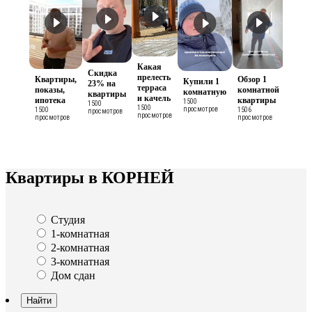
Какая
Скидка
прелесть
Квартиры,
Обзор 1
Купили 1
23% на
терраса
показы,
комнатной
комнатную
квартиры
и качель
ипотека
квартиры
1500
1500
1500
просмотров
1500
1506
просмотров
просмотров
просмотров
просмотров
Квартиры в КОРНЕЙ
Студия
1-комнатная
2-комнатная
3-комнатная
Дом сдан
Найти