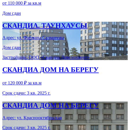
от 110 000 ₽
за кв.м
Дом сдан
СКАНДИА. ТАУНХАУСЫ
Адрес: ул. Фармана Салманова
Дом сдан
Застройщик: ООО «Скандиа Девелопмент»
СКАНДИА ДОМ НА БЕРЕГУ
от 120 000 ₽
за кв.м
Срок сдачи: 3 кв. 2025 г.
СКАНДИА ДОМ НА БЕРЕГУ
Адрес: ул. Краснооктябрьская
Срок сдачи: 3 кв. 2025 г.