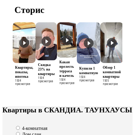
Сторис
Какая
Скидка
прелесть
Квартиры,
Обзор 1
Купили 1
23% на
терраса
показы,
комнатной
комнатную
квартиры
и качель
ипотека
квартиры
1504
1504
1504
просмотров
1504
1505
просмотров
просмотров
просмотров
просмотров
Квартиры в СКАНДИА. ТАУНХАУСЫ
4-комнатная
Дом сдан