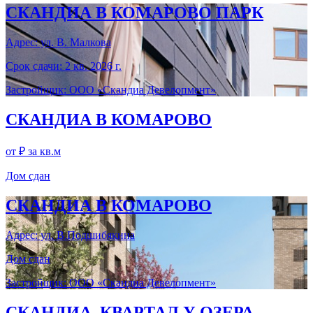
СКАНДИА В КОМАРОВО ПАРК
Адрес: ул. В. Малкова
Срок сдачи: 2 кв. 2026 г.
Застройщик: ООО «Скандиа Девелопмент»
СКАНДИА В КОМАРОВО
от ₽
за кв.м
Дом сдан
СКАНДИА В КОМАРОВО
Адрес: ул. В.Подшибякина
Дом сдан
Застройщик: ООО «Скандиа Девелопмент»
СКАНДИА. КВАРТАЛ У ОЗЕРА