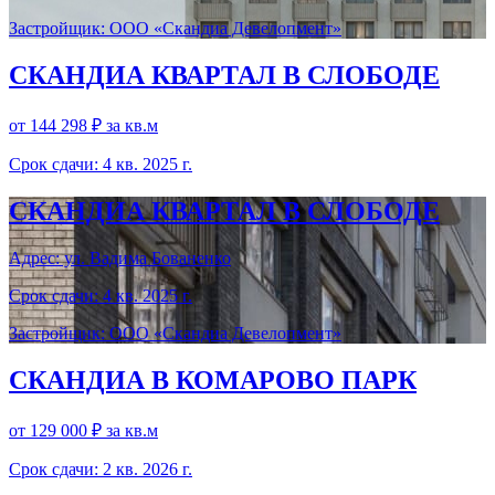
Застройщик: ООО «Скандиа Девелопмент»
СКАНДИА КВАРТАЛ В СЛОБОДЕ
от 144 298 ₽
за кв.м
Срок сдачи: 4 кв. 2025 г.
СКАНДИА КВАРТАЛ В СЛОБОДЕ
Адрес: ул. Вадима Бованенко
Срок сдачи: 4 кв. 2025 г.
Застройщик: ООО «Скандиа Девелопмент»
СКАНДИА В КОМАРОВО ПАРК
от 129 000 ₽
за кв.м
Срок сдачи: 2 кв. 2026 г.